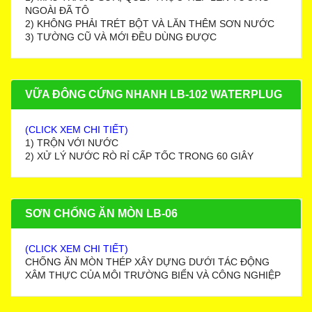
NGOÀI ĐÃ TÔ
2) KHÔNG PHẢI TRÉT BỘT VÀ LĂN THÊM SƠN NƯỚC
3) TƯỜNG CŨ VÀ MỚI ĐỀU DÙNG ĐƯỢC
VỮA ĐÔNG CỨNG NHANH LB-102 WATERPLUG
(CLICK XEM CHI TIẾT)
1) TRỘN VỚI NƯỚC
2) XỬ LÝ NƯỚC RÒ RỈ CẤP TỐC TRONG 60 GIÂY
SƠN CHỐNG ĂN MÒN LB-06
(CLICK XEM CHI TIẾT)
CHỐNG ĂN MÒN THÉP XÂY DỰNG DƯỚI TÁC ĐỘNG
XÂM THỰC CỦA MÔI TRƯỜNG BIỂN VÀ CÔNG NGHIỆP