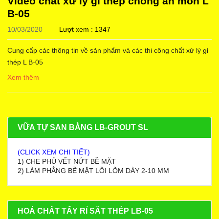
Video chất xử lý gỉ thép chống ăn mòn L
B-05
10/03/2020
Lượt xem : 1347
Cung cấp các thông tin về sản phẩm và các thi công chất xử lý gỉ
thép L B-05
Xem thêm
VỮA TỰ SAN BẰNG LB-GROUT SL
(CLICK XEM CHI TIẾT)
1) CHE PHỦ VẾT NỨT BỀ MẶT
2) LÀM PHẲNG BỀ MẶT LỒI LÕM DÀY 2-10 MM
HOÁ CHẤT TẨY RỈ SẮT THÉP LB-05