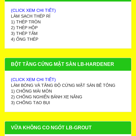
(CLICK XEM CHI TIẾT)
LÀM SẠCH THÉP RỈ
1) THÉP TRÒN
2) THÉP HỘP
3) THÉP TẤM
4) ỐNG THÉP
BỘT TĂNG CỨNG MẶT SÀN LB-HARDENER
(CLICK XEM CHI TIẾT)
LÀM BÓNG VÀ TĂNG ĐỘ CỨNG MẶT SÀN BÊ TÔNG
1) CHỐNG MÀI MÒN
2) CHỐNG NGHIẾN BÁNH XE NÂNG
3) CHỐNG TẠO BỤI
VỮA KHÔNG CO NGÓT LB-GROUT