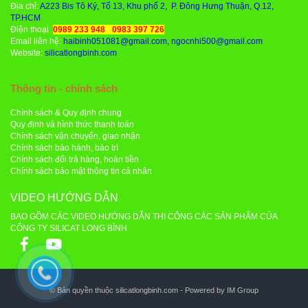
Địa chỉ:
A223 Bis Tô Ký, Tổ 13, Khu phố 2, P. Đông Hưng Thuận, Q.12,
TP.HCM
Điện thoại:
0989 233 948
-
0983 397 726
Email liên hệ:
haibinh051081@gmail.com, ngocnhi500@gmail.com
Website:
silicatlongbinh.com
Thông tin - chính sách
Chính sách & Quy định chung
Quy định và hình thức thanh toán
Chính sách vận chuyển, giao nhận
Chính sách bảo hành, bảo trì
Chính sách đổi trả hàng, hoàn tiền
Chính sách bảo mật thông tin cá nhân
VIDEO HƯỚNG DẪN
BAO GỒM CÁC VIDEO HƯỚNG DẪN THI CÔNG CÁC SẢN PHẨM CỦA
CÔNG TY SILICAT LONG BÌNH
© Bản quyền thuộc silicatlongbinh.com - Powered by IM Group