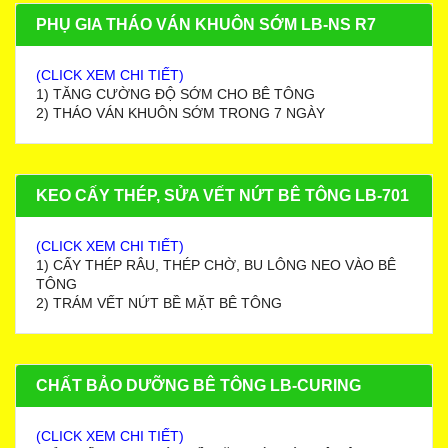
PHỤ GIA THÁO VÁN KHUÔN SỚM LB-NS R7
(CLICK XEM CHI TIẾT)
1) TĂNG CƯỜNG ĐỘ SỚM CHO BÊ TÔNG
2) THÁO VÁN KHUÔN SỚM TRONG 7 NGÀY
KEO CẤY THÉP, SỬA VẾT NỨT BÊ TÔNG LB-701
(CLICK XEM CHI TIẾT)
1) CẤY THÉP RÂU, THÉP CHỜ, BU LÔNG NEO VÀO BÊ
TÔNG
2) TRÁM VẾT NỨT BỀ MẶT BÊ TÔNG
CHẤT BẢO DƯỠNG BÊ TÔNG LB-CURING
(CLICK XEM CHI TIẾT)