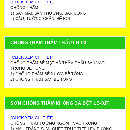
(CLICK XEM CHI TIẾT)
CHỐNG THẤM
1) SÀN MÁI, SÂN THƯỢNG, BAN CÔNG
2) CẦU, TƯỜNG CHẮN, BỂ BƠI
CHỐNG THẤM THẨM THẤU LB-04
(CLICK XEM CHI TIẾT)
CHỐNG THẤM BỀ MẶT VÀ THẨM THẤU SÂU VÀO
TRONG BÊ TÔNG
1) CHỐNG THẤM BỂ NƯỚC BÊ TÔNG
2) CHỐNG THẤM SÀN BÊ TÔNG
SƠN CHỐNG THẤM KHÔNG BẢ BỘT LB-01T
(CLICK XEM CHI TIẾT)
CHỐNG THẤM TƯỜNG NGOÀI - VÁCH XÔNG
1) MÀU TRẮNG SỮA, QUÉT TRỰC TIẾP LÊN TƯỜNG