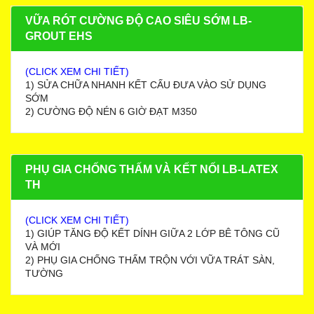
VỮA RÓT CƯỜNG ĐỘ CAO SIÊU SỚM LB-
GROUT EHS
(CLICK XEM CHI TIẾT)
1) SỬA CHỮA NHANH KẾT CẤU ĐƯA VÀO SỬ DỤNG
SỚM
2) CƯỜNG ĐỘ NÉN 6 GIỜ ĐẠT M350
PHỤ GIA CHỐNG THẤM VÀ KẾT NỐI LB-LATEX
TH
(CLICK XEM CHI TIẾT)
1) GIÚP TĂNG ĐỘ KẾT DÍNH GIỮA 2 LỚP BÊ TÔNG CŨ
VÀ MỚI
2) PHỤ GIA CHỐNG THẤM TRỘN VỚI VỮA TRÁT SÀN,
TƯỜNG