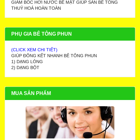
GIẢM BỐC HƠI NƯỚC BỀ MẶT GIÚP SÀN BÊ TÔNG
THUỶ HOÁ HOÀN TOÀN
PHỤ GIA BÊ TÔNG PHUN
(CLICK XEM CHI TIẾT)
GIÚP ĐÔNG KẾT NHANH BÊ TÔNG PHUN
1) DẠNG LỎNG
2) DẠNG BỘT
MUA SẢN PHẨM