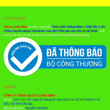
Về chúng tôi
Silicat Long Bình
chuyên cung cấp
"
Hoá chất chống thấm
l
Chất tẩy rỉ sét
l
Vữa chuyên dụng
l
Hardener xoa nền
l
Phụ gia cho vữa và bê tông
"
chất
lượng tốt, giá cả hợp lý đem sự hài lòng tốt nhất đến khách hàng
Liên hệ
CÔNG TY TNHH SILICAT LONG BÌNH
GPKD:
0317 111 767 ngày 07 tháng 01 năm 2022 do SỞ KẾ HOẠCH VÀ
ĐẦU TƯ TP.HCM cấp
Người đại diện:
Nguyễn Hai Binh