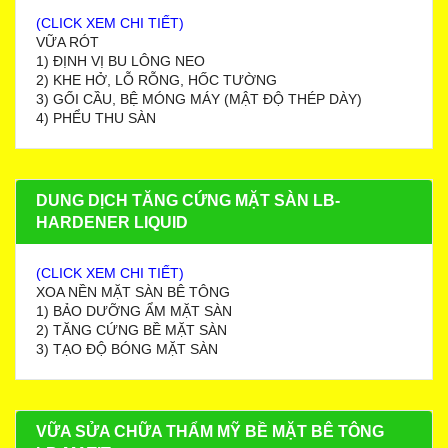
(CLICK XEM CHI TIẾT)
VỮA RÓT
1) ĐỊNH VỊ BU LÔNG NEO
2) KHE HỞ, LỖ RỖNG, HỐC TƯỜNG
3) GỐI CẦU, BỆ MÓNG MÁY (MẬT ĐỘ THÉP DÀY)
4) PHỂU THU SÀN
DUNG DỊCH TĂNG CỨNG MẶT SÀN LB-
HARDENER LIQUID
(CLICK XEM CHI TIẾT)
XOA NỀN MẶT SÀN BÊ TÔNG
1) BẢO DƯỠNG ẨM MẶT SÀN
2) TĂNG CỨNG BỀ MẶT SÀN
3) TẠO ĐỘ BÓNG MẶT SÀN
VỮA SỬA CHỮA THẨM MỸ BỀ MẶT BÊ TÔNG