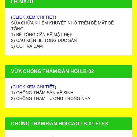
LB-MATIT
(CLICK XEM CHI TIẾT)
SỬA CHỮA KHIẾM KHUYẾT NHỎ TRÊN BỀ MẶT BÊ
TÔNG
1) BÊ TÔNG CẦN BỀ MẶT ĐẸP
2) CẤU KIỆN BÊ TÔNG ĐÚC SẴN
3) CỘT VÀ DẦM
VỮA CHỐNG THẤM ĐÀN HỒI LB-02
(CLICK XEM CHI TIẾT)
1) CHỐNG THẤM SÀN VỆ SINH
2) CHỐNG THẤM TƯỜNG TRONG NHÀ
CHỐNG THẤM ĐÀN HỒI CAO LB-01 FLEX