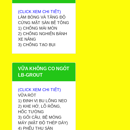
(CLICK XEM CHI TIẾT)
LÀM BÓNG VÀ TĂNG ĐỘ
CỨNG MẶT SÀN BÊ TÔNG
1) CHỐNG MÀI MÒN
2) CHỐNG NGHIẾN BÁNH
XE NÂNG
3) CHỐNG TẠO BỤI
VỮA KHÔNG CO NGÓT
LB-GROUT
(CLICK XEM CHI TIẾT)
VỮA RÓT
1) ĐỊNH VỊ BU LÔNG NEO
2) KHE HỞ, LỖ RỖNG,
HỐC TƯỜNG
3) GỐI CẦU, BỆ MÓNG
MÁY (MẬT ĐỘ THÉP DÀY)
4) PHỂU THU SÀN