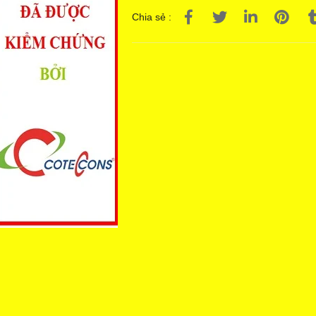
Chia sẻ :