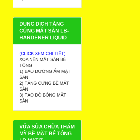
DUNG DỊCH TĂNG
CỨNG MẶT SÀN LB-
HARDENER LIQUID
(CLICK XEM CHI TIẾT)
XOA NỀN MẶT SÀN BÊ
TÔNG
1) BẢO DƯỠNG ẨM MẶT
SÀN
2) TĂNG CỨNG BỀ MẶT
SÀN
3) TẠO ĐỘ BÓNG MẶT
SÀN
VỮA SỬA CHỮA THẨM
MỸ BỀ MẶT BÊ TÔNG