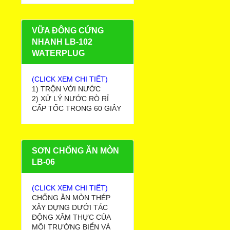
VỮA ĐÔNG CỨNG
NHANH LB-102
WATERPLUG
(CLICK XEM CHI TIẾT)
1) TRỘN VỚI NƯỚC
2) XỬ LÝ NƯỚC RÒ RỈ
CẤP TỐC TRONG 60 GIÂY
SƠN CHỐNG ĂN MÒN
LB-06
(CLICK XEM CHI TIẾT)
CHỐNG ĂN MÒN THÉP
XÂY DỰNG DƯỚI TÁC
ĐỘNG XÂM THỰC CỦA
MÔI TRƯỜNG BIỂN VÀ