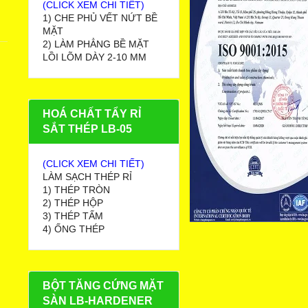
(CLICK XEM CHI TIẾT)
1) CHE PHỦ VẾT NỨT BỀ
MẶT
2) LÀM PHẲNG BỀ MẶT
LỒI LÕM DÀY 2-10 MM
HOÁ CHẤT TẨY RỈ
SẮT THÉP LB-05
(CLICK XEM CHI TIẾT)
LÀM SẠCH THÉP RỈ
1) THÉP TRÒN
2) THÉP HỘP
3) THÉP TẤM
4) ỐNG THÉP
BỘT TĂNG CỨNG MẶT
SÀN LB-HARDENER