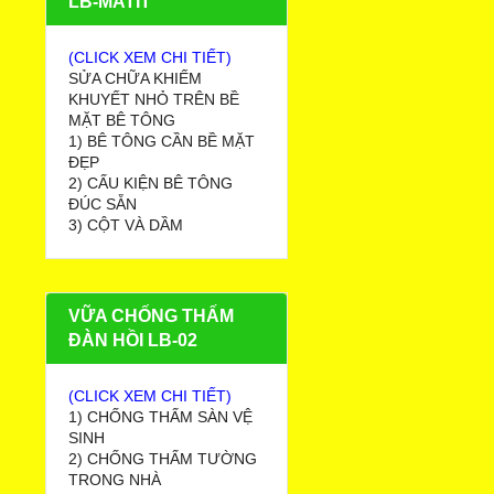
LB-MATIT
(CLICK XEM CHI TIẾT)
SỬA CHỮA KHIẾM
KHUYẾT NHỎ TRÊN BỀ
MẶT BÊ TÔNG
1) BÊ TÔNG CẦN BỀ MẶT
ĐẸP
2) CẤU KIỆN BÊ TÔNG
ĐÚC SẴN
3) CỘT VÀ DẦM
VỮA CHỐNG THẤM
ĐÀN HỒI LB-02
(CLICK XEM CHI TIẾT)
1) CHỐNG THẤM SÀN VỆ
SINH
2) CHỐNG THẤM TƯỜNG
TRONG NHÀ