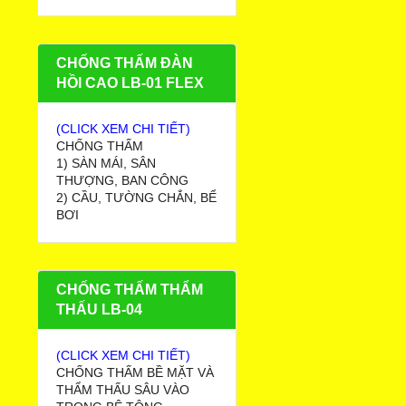
CHỐNG THẤM ĐÀN
HỒI CAO LB-01 FLEX
(CLICK XEM CHI TIẾT)
CHỐNG THẤM
1) SÀN MÁI, SÂN
THƯỢNG, BAN CÔNG
2) CẦU, TƯỜNG CHẮN, BỂ
BƠI
CHỐNG THẤM THẨM
THẤU LB-04
(CLICK XEM CHI TIẾT)
CHỐNG THẤM BỀ MẶT VÀ
THẨM THẤU SÂU VÀO