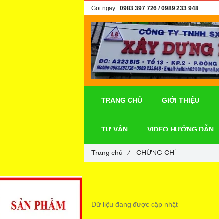
Gọi ngay :
0983 397 726
/ 0989 233 948
TRANG CHỦ
GIỚI THIỆU
TƯ VẤN
VIDEO HƯỚNG DẪN
Trang chủ
/
CHỨNG CHỈ
Dữ liệu đang được cập nhật