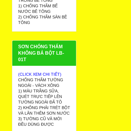
TRONG BÊ TÔNG
1) CHỐNG THẤM BỂ
NƯỚC BÊ TÔNG
2) CHỐNG THẤM SÀN BÊ
TÔNG
SƠN CHỐNG THẤM
KHÔNG BẢ BỘT LB-
01T
(CLICK XEM CHI TIẾT)
CHỐNG THẤM TƯỜNG
NGOÀI - VÁCH XÔNG
1) MÀU TRẮNG SỮA,
QUÉT TRỰC TIẾP LÊN
TƯỜNG NGOÀI ĐÃ TÔ
2) KHÔNG PHẢI TRÉT BỘT
VÀ LĂN THÊM SƠN NƯỚC
3) TƯỜNG CŨ VÀ MỚI
ĐỀU DÙNG ĐƯỢC