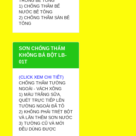
TRONG BÊ TÔNG
1) CHỐNG THẤM BỂ
NƯỚC BÊ TÔNG
2) CHỐNG THẤM SÀN BÊ
TÔNG
SƠN CHỐNG THẤM
KHÔNG BẢ BỘT LB-
01T
(CLICK XEM CHI TIẾT)
CHỐNG THẤM TƯỜNG
NGOÀI - VÁCH XÔNG
1) MÀU TRẮNG SỮA,
QUÉT TRỰC TIẾP LÊN
TƯỜNG NGOÀI ĐÃ TÔ
2) KHÔNG PHẢI TRÉT BỘT
VÀ LĂN THÊM SƠN NƯỚC
3) TƯỜNG CŨ VÀ MỚI
ĐỀU DÙNG ĐƯỢC