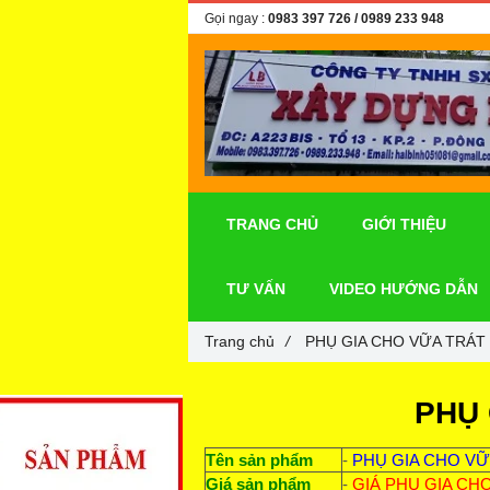
Gọi ngay :
0983 397 726
/ 0989 233 948
TRANG CHỦ
GIỚI THIỆU
TƯ VẤN
VIDEO HƯỚNG DẪN
Trang chủ
/
PHỤ GIA CHO VỮA TRÁT
PHỤ 
Tên sản phẩm
-
PHỤ GIA CHO VỮ
Giá sản phẩm
-
GIÁ PHỤ GIA CHO 