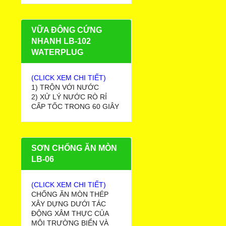
VỮA ĐÔNG CỨNG
NHANH LB-102
WATERPLUG
(CLICK XEM CHI TIẾT)
1) TRỘN VỚI NƯỚC
2) XỬ LÝ NƯỚC RÒ RỈ
CẤP TỐC TRONG 60 GIÂY
SƠN CHỐNG ĂN MÒN
LB-06
(CLICK XEM CHI TIẾT)
CHỐNG ĂN MÒN THÉP
XÂY DỰNG DƯỚI TÁC
ĐỘNG XÂM THỰC CỦA
MÔI TRƯỜNG BIỂN VÀ