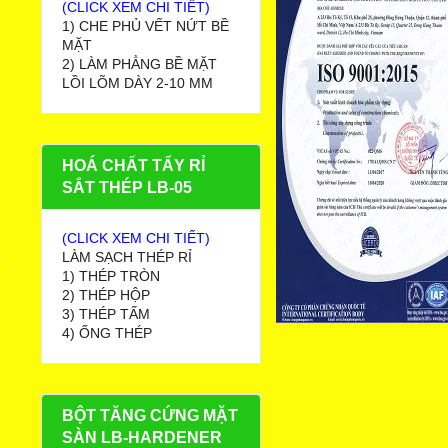
(CLICK XEM CHI TIẾT)
1) CHE PHỦ VẾT NỨT BỀ
MẶT
2) LÀM PHẲNG BỀ MẶT
LỒI LÕM DÀY 2-10 MM
HOÁ CHẤT TẨY RỈ
SẮT THÉP LB-05
(CLICK XEM CHI TIẾT)
LÀM SẠCH THÉP RỈ
1) THÉP TRÒN
2) THÉP HỘP
3) THÉP TẤM
4) ỐNG THÉP
BỘT TĂNG CỨNG MẶT
SÀN LB-HARDENER