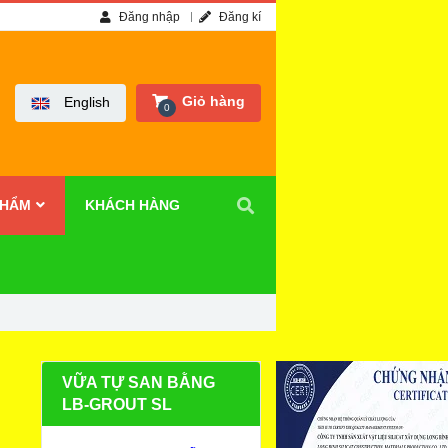
Đăng nhập
Đăng kí
Giỏ hàng
English
0
PHẨM
KHÁCH HÀNG
VỮA TỰ SAN BẰNG
LB-GROUT SL