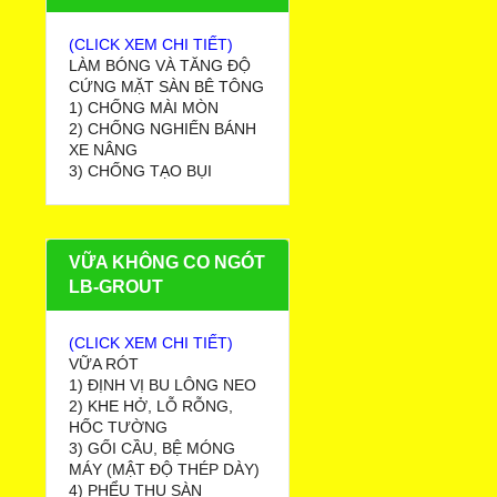
(CLICK XEM CHI TIẾT)
LÀM BÓNG VÀ TĂNG ĐỘ
CỨNG MẶT SÀN BÊ TÔNG
1) CHỐNG MÀI MÒN
2) CHỐNG NGHIẾN BÁNH
XE NÂNG
3) CHỐNG TẠO BỤI
VỮA KHÔNG CO NGÓT
LB-GROUT
(CLICK XEM CHI TIẾT)
VỮA RÓT
1) ĐỊNH VỊ BU LÔNG NEO
2) KHE HỞ, LỖ RỖNG,
HỐC TƯỜNG
3) GỐI CẦU, BỆ MÓNG
MÁY (MẬT ĐỘ THÉP DÀY)
4) PHỂU THU SÀN