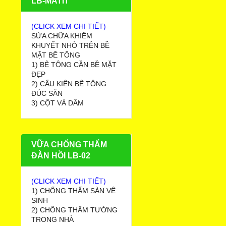
LB-MATIT
(CLICK XEM CHI TIẾT)
SỬA CHỮA KHIẾM
KHUYẾT NHỎ TRÊN BỀ
MẶT BÊ TÔNG
1) BÊ TÔNG CẦN BỀ MẶT
ĐẸP
2) CẤU KIỆN BÊ TÔNG
ĐÚC SẴN
3) CỘT VÀ DẦM
VỮA CHỐNG THẤM
ĐÀN HỒI LB-02
(CLICK XEM CHI TIẾT)
1) CHỐNG THẤM SÀN VỆ
SINH
2) CHỐNG THẤM TƯỜNG
TRONG NHÀ