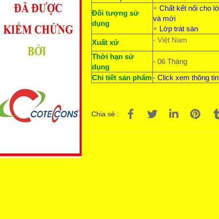
+
Chất kết nối cho lớ
Đối tượng sử
và mới
dụng
+
Lớp trát sàn
- Việt Nam
Xuất xứ
Thời hạn sử
- 06 Tháng
dụng
Chi tiết sản phẩm
-
Click xem thông tin
Chia sẻ :