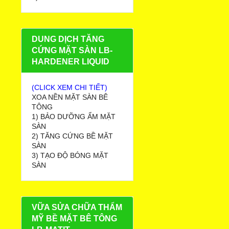
DUNG DỊCH TĂNG
CỨNG MẶT SÀN LB-
HARDENER LIQUID
(CLICK XEM CHI TIẾT)
XOA NỀN MẶT SÀN BÊ
TÔNG
1) BẢO DƯỠNG ẨM MẶT
SÀN
2) TĂNG CỨNG BỀ MẶT
SÀN
3) TẠO ĐỘ BÓNG MẶT
SÀN
VỮA SỬA CHỮA THẨM
MỸ BỀ MẶT BÊ TÔNG