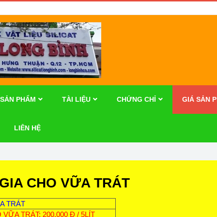
SẢN PHẨM
TÀI LIỆU
CHỨNG CHỈ
GIÁ SẢN 
LIÊN HỆ
GIA CHO VỮA TRÁT
A TRÁT
VỮA TRÁT: 200.000 Đ / 5LÍT