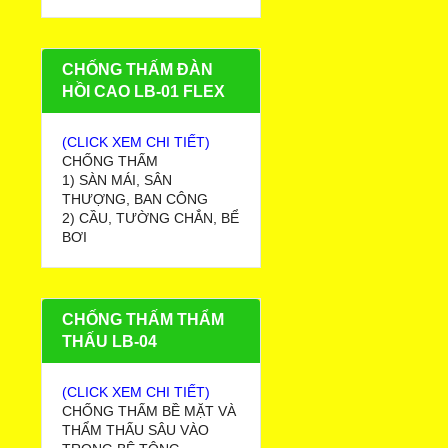
CHỐNG THẤM ĐÀN
HỒI CAO LB-01 FLEX
(CLICK XEM CHI TIẾT)
CHỐNG THẤM
1) SÀN MÁI, SÂN
THƯỢNG, BAN CÔNG
2) CẦU, TƯỜNG CHẮN, BỂ
BƠI
CHỐNG THẤM THẨM
THẤU LB-04
(CLICK XEM CHI TIẾT)
CHỐNG THẤM BỀ MẶT VÀ
THẨM THẤU SÂU VÀO