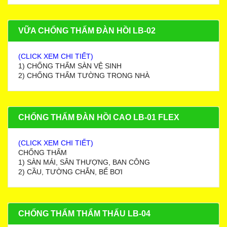
VỮA CHỐNG THẤM ĐÀN HỒI LB-02
(CLICK XEM CHI TIẾT)
1) CHỐNG THẤM SÀN VỆ SINH
2) CHỐNG THẤM TƯỜNG TRONG NHÀ
CHỐNG THẤM ĐÀN HỒI CAO LB-01 FLEX
(CLICK XEM CHI TIẾT)
CHỐNG THẤM
1) SÀN MÁI, SÂN THƯỢNG, BAN CÔNG
2) CẦU, TƯỜNG CHẮN, BỂ BƠI
CHỐNG THẤM THẨM THẤU LB-04