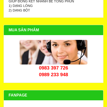
GIÚP ĐÔNG KẾT NHANH BÊ TÔNG PHUN
1) DẠNG LỎNG
2) DẠNG BỘT
MUA SẢN PHẨM
0983 397 726
0989 233 948
FANPAGE