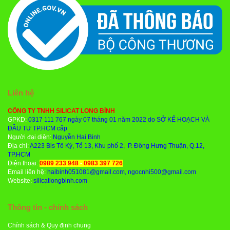
Liên hệ
CÔNG TY TNHH SILICAT LONG BÌNH
GPKD:
0317 111 767 ngày 07 tháng 01 năm 2022 do SỞ KẾ HOẠCH VÀ
ĐẦU TƯ TP.HCM cấp
Người đại diện:
Nguyễn Hai Binh
Địa chỉ:
A223 Bis Tô Ký, Tổ 13, Khu phố 2, P. Đông Hưng Thuận, Q.12,
TP.HCM
Điện thoại:
0989 233 948
-
0983 397 726
Email liên hệ:
haibinh051081@gmail.com, ngocnhi500@gmail.com
Website:
silicatlongbinh.com
Thông tin - chính sách
Chính sách & Quy định chung