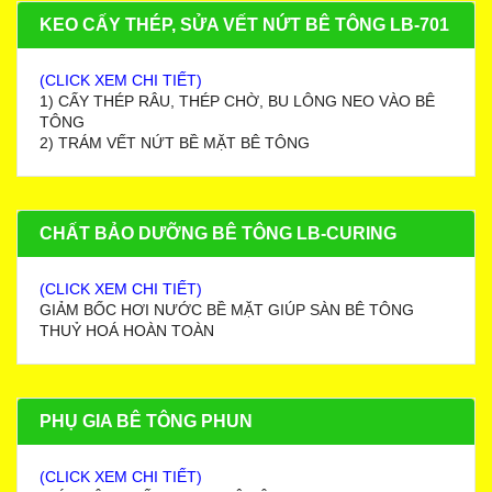
KEO CẤY THÉP, SỬA VẾT NỨT BÊ TÔNG LB-701
(CLICK XEM CHI TIẾT)
1) CẤY THÉP RÂU, THÉP CHỜ, BU LÔNG NEO VÀO BÊ
TÔNG
2) TRÁM VẾT NỨT BỀ MẶT BÊ TÔNG
CHẤT BẢO DƯỠNG BÊ TÔNG LB-CURING
(CLICK XEM CHI TIẾT)
GIẢM BỐC HƠI NƯỚC BỀ MẶT GIÚP SÀN BÊ TÔNG
THUỶ HOÁ HOÀN TOÀN
PHỤ GIA BÊ TÔNG PHUN
(CLICK XEM CHI TIẾT)