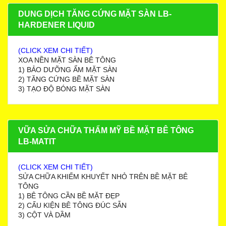
DUNG DỊCH TĂNG CỨNG MẶT SÀN LB-
HARDENER LIQUID
(CLICK XEM CHI TIẾT)
XOA NỀN MẶT SÀN BÊ TÔNG
1) BẢO DƯỠNG ẨM MẶT SÀN
2) TĂNG CỨNG BỀ MẶT SÀN
3) TẠO ĐỘ BÓNG MẶT SÀN
VỮA SỬA CHỮA THẨM MỸ BỀ MẶT BÊ TÔNG
LB-MATIT
(CLICK XEM CHI TIẾT)
SỬA CHỮA KHIẾM KHUYẾT NHỎ TRÊN BỀ MẶT BÊ
TÔNG
1) BÊ TÔNG CẦN BỀ MẶT ĐẸP
2) CẤU KIỆN BÊ TÔNG ĐÚC SẴN
3) CỘT VÀ DẦM