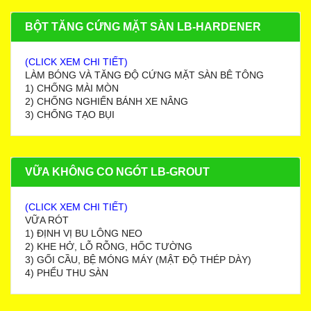
BỘT TĂNG CỨNG MẶT SÀN LB-HARDENER
(CLICK XEM CHI TIẾT)
LÀM BÓNG VÀ TĂNG ĐỘ CỨNG MẶT SÀN BÊ TÔNG
1) CHỐNG MÀI MÒN
2) CHỐNG NGHIẾN BÁNH XE NÂNG
3) CHỐNG TẠO BỤI
VỮA KHÔNG CO NGÓT LB-GROUT
(CLICK XEM CHI TIẾT)
VỮA RÓT
1) ĐỊNH VỊ BU LÔNG NEO
2) KHE HỞ, LỖ RỖNG, HỐC TƯỜNG
3) GỐI CẦU, BỆ MÓNG MÁY (MẬT ĐỘ THÉP DÀY)
4) PHỂU THU SÀN