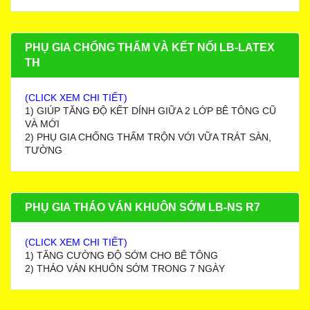
PHỤ GIA CHỐNG THẤM VÀ KẾT NỐI LB-LATEX
TH
(CLICK XEM CHI TIẾT)
1) GIÚP TĂNG ĐỘ KẾT DÍNH GIỮA 2 LỚP BÊ TÔNG CŨ
VÀ MỚI
2) PHỤ GIA CHỐNG THẤM TRỘN VỚI VỮA TRÁT SÀN,
TƯỜNG
PHỤ GIA THÁO VÁN KHUÔN SỚM LB-NS R7
(CLICK XEM CHI TIẾT)
1) TĂNG CƯỜNG ĐỘ SỚM CHO BÊ TÔNG
2) THÁO VÁN KHUÔN SỚM TRONG 7 NGÀY