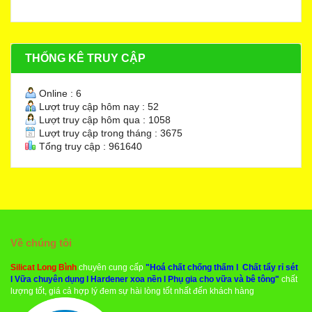
THỐNG KÊ TRUY CẬP
Online : 6
Lượt truy cập hôm nay : 52
Lượt truy cập hôm qua : 1058
Lượt truy cập trong tháng : 3675
Tổng truy cập : 961640
Về chúng tôi
Silicat Long Bình
chuyên cung cấp
"
Hoá chất chống thấm
l
Chất tẩy rỉ sét
l
Vữa chuyên dụng
l
Hardener xoa nền
l
Phụ gia cho vữa và bê tông
"
chất
lượng tốt, giá cả hợp lý đem sự hài lòng tốt nhất đến khách hàng