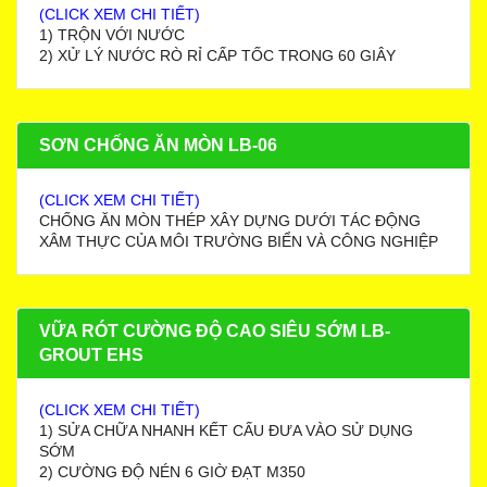
(CLICK XEM CHI TIẾT)
1) TRỘN VỚI NƯỚC
2) XỬ LÝ NƯỚC RÒ RỈ CẤP TỐC TRONG 60 GIÂY
SƠN CHỐNG ĂN MÒN LB-06
(CLICK XEM CHI TIẾT)
CHỐNG ĂN MÒN THÉP XÂY DỰNG DƯỚI TÁC ĐỘNG
XÂM THỰC CỦA MÔI TRƯỜNG BIỂN VÀ CÔNG NGHIỆP
VỮA RÓT CƯỜNG ĐỘ CAO SIÊU SỚM LB-
GROUT EHS
(CLICK XEM CHI TIẾT)
1) SỬA CHỮA NHANH KẾT CẤU ĐƯA VÀO SỬ DỤNG
SỚM
2) CƯỜNG ĐỘ NÉN 6 GIỜ ĐẠT M350