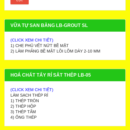
VỮA TỰ SAN BẰNG LB-GROUT SL
(CLICK XEM CHI TIẾT)
1) CHE PHỦ VẾT NỨT BỀ MẶT
2) LÀM PHẲNG BỀ MẶT LỒI LÕM DÀY 2-10 MM
HOÁ CHẤT TẨY RỈ SẮT THÉP LB-05
(CLICK XEM CHI TIẾT)
LÀM SẠCH THÉP RỈ
1) THÉP TRÒN
2) THÉP HỘP
3) THÉP TẤM
4) ỐNG THÉP