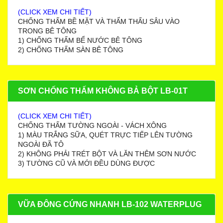
(CLICK XEM CHI TIẾT)
CHỐNG THẤM BỀ MẶT VÀ THẨM THẤU SÂU VÀO
TRONG BÊ TÔNG
1) CHỐNG THẤM BỂ NƯỚC BÊ TÔNG
2) CHỐNG THẤM SÀN BÊ TÔNG
SƠN CHỐNG THẤM KHÔNG BẢ BỘT LB-01T
(CLICK XEM CHI TIẾT)
CHỐNG THẤM TƯỜNG NGOÀI - VÁCH XÔNG
1) MÀU TRẮNG SỮA, QUÉT TRỰC TIẾP LÊN TƯỜNG
NGOÀI ĐÃ TÔ
2) KHÔNG PHẢI TRÉT BỘT VÀ LĂN THÊM SƠN NƯỚC
3) TƯỜNG CŨ VÀ MỚI ĐỀU DÙNG ĐƯỢC
VỮA ĐÔNG CỨNG NHANH LB-102 WATERPLUG