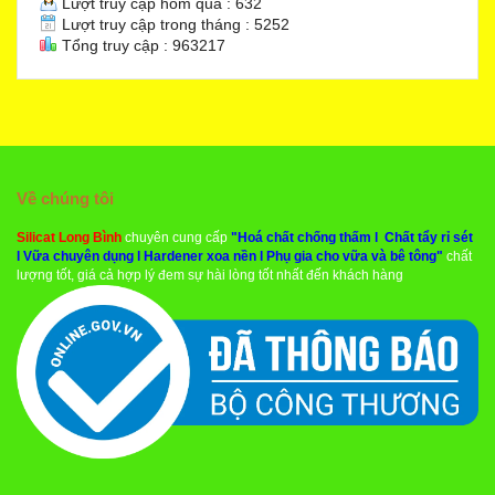
Lượt truy cập hôm qua : 632
Lượt truy cập trong tháng : 5252
Tổng truy cập : 963217
Về chúng tôi
Silicat Long Bình
chuyên cung cấp
"
Hoá chất chống thấm
l
Chất tẩy rỉ sét
l
Vữa chuyên dụng
l
Hardener xoa nền
l
Phụ gia cho vữa và bê tông
"
chất
lượng tốt, giá cả hợp lý đem sự hài lòng tốt nhất đến khách hàng