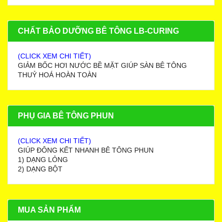
CHẤT BẢO DƯỠNG BÊ TÔNG LB-CURING
(CLICK XEM CHI TIẾT)
GIẢM BỐC HƠI NƯỚC BỀ MẶT GIÚP SÀN BÊ TÔNG
THUỶ HOÁ HOÀN TOÀN
PHỤ GIA BÊ TÔNG PHUN
(CLICK XEM CHI TIẾT)
GIÚP ĐÔNG KẾT NHANH BÊ TÔNG PHUN
1) DẠNG LỎNG
2) DẠNG BỘT
MUA SẢN PHẨM