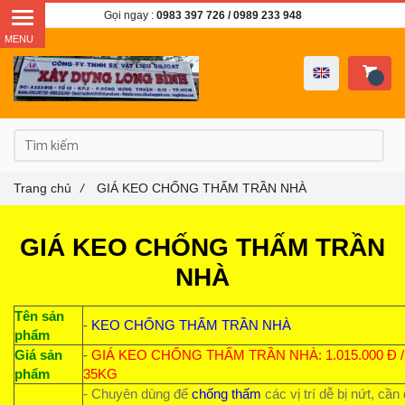
Gọi ngay :
0983 397 726
/ 0989 233 948
Trang chủ
/
GIÁ KEO CHỐNG THẤM TRẦN NHÀ
GIÁ KEO CHỐNG THẤM TRẦN
NHÀ
Tên sản
-
KEO CHỐNG THẤM TRẦN NHÀ
phẩm
Giá sản
-
GIÁ KEO CHỐNG THẤM TRẦN NHÀ: 1.015.000 Đ 
phẩm
35KG
- Chuyên dùng để
chống thấm
các vị trí dễ bị nứt, cần