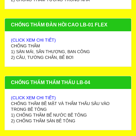
CHỐNG THẤM ĐÀN HỒI CAO LB-01 FLEX
(CLICK XEM CHI TIẾT)
CHỐNG THẤM
1) SÀN MÁI, SÂN THƯỢNG, BAN CÔNG
2) CẦU, TƯỜNG CHẮN, BỂ BƠI
CHỐNG THẤM THẨM THẤU LB-04
(CLICK XEM CHI TIẾT)
CHỐNG THẤM BỀ MẶT VÀ THẨM THẤU SÂU VÀO
TRONG BÊ TÔNG
1) CHỐNG THẤM BỂ NƯỚC BÊ TÔNG
2) CHỐNG THẤM SÀN BÊ TÔNG