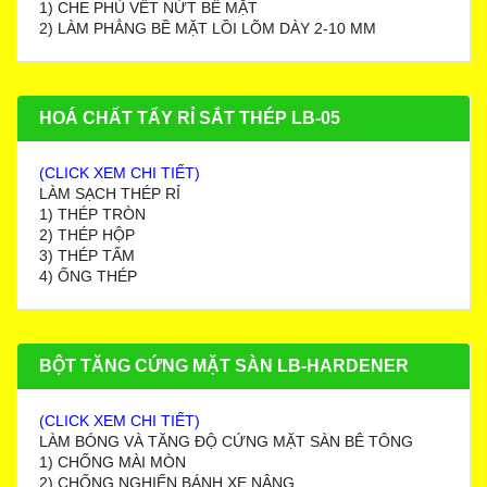
1) CHE PHỦ VẾT NỨT BỀ MẶT
2) LÀM PHẲNG BỀ MẶT LỒI LÕM DÀY 2-10 MM
HOÁ CHẤT TẨY RỈ SẮT THÉP LB-05
(CLICK XEM CHI TIẾT)
LÀM SẠCH THÉP RỈ
1) THÉP TRÒN
2) THÉP HỘP
3) THÉP TẤM
4) ỐNG THÉP
BỘT TĂNG CỨNG MẶT SÀN LB-HARDENER
(CLICK XEM CHI TIẾT)
LÀM BÓNG VÀ TĂNG ĐỘ CỨNG MẶT SÀN BÊ TÔNG
1) CHỐNG MÀI MÒN
2) CHỐNG NGHIẾN BÁNH XE NÂNG