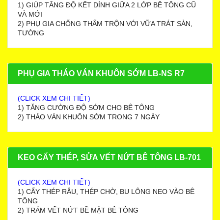
1) GIÚP TĂNG ĐỘ KẾT DÍNH GIỮA 2 LỚP BÊ TÔNG CŨ
VÀ MỚI
2) PHỤ GIA CHỐNG THẤM TRỘN VỚI VỮA TRÁT SÀN,
TƯỜNG
PHỤ GIA THÁO VÁN KHUÔN SỚM LB-NS R7
(CLICK XEM CHI TIẾT)
1) TĂNG CƯỜNG ĐỘ SỚM CHO BÊ TÔNG
2) THÁO VÁN KHUÔN SỚM TRONG 7 NGÀY
KEO CẤY THÉP, SỬA VẾT NỨT BÊ TÔNG LB-701
(CLICK XEM CHI TIẾT)
1) CẤY THÉP RÂU, THÉP CHỜ, BU LÔNG NEO VÀO BÊ
TÔNG
2) TRÁM VẾT NỨT BỀ MẶT BÊ TÔNG