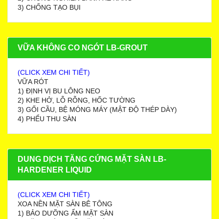
3) CHỐNG TẠO BỤI
VỮA KHÔNG CO NGÓT LB-GROUT
(CLICK XEM CHI TIẾT)
VỮA RÓT
1) ĐỊNH VỊ BU LÔNG NEO
2) KHE HỞ, LỖ RỖNG, HỐC TƯỜNG
3) GỐI CẦU, BỆ MÓNG MÁY (MẬT ĐỘ THÉP DÀY)
4) PHỂU THU SÀN
DUNG DỊCH TĂNG CỨNG MẶT SÀN LB-
HARDENER LIQUID
(CLICK XEM CHI TIẾT)
XOA NỀN MẶT SÀN BÊ TÔNG
1) BẢO DƯỠNG ẨM MẶT SÀN