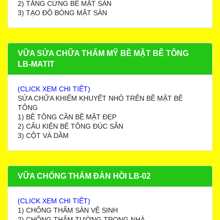
2) TĂNG CỨNG BỀ MẶT SÀN
3) TẠO ĐỘ BÓNG MẶT SÀN
VỮA SỬA CHỮA THẨM MỸ BỀ MẶT BÊ TÔNG
LB-MATIT
(CLICK XEM CHI TIẾT)
SỬA CHỮA KHIẾM KHUYẾT NHỎ TRÊN BỀ MẶT BÊ
TÔNG
1) BÊ TÔNG CẦN BỀ MẶT ĐẸP
2) CẤU KIỆN BÊ TÔNG ĐÚC SẴN
3) CỘT VÀ DẦM
VỮA CHỐNG THẤM ĐÀN HỒI LB-02
(CLICK XEM CHI TIẾT)
1) CHỐNG THẤM SÀN VỆ SINH
2) CHỐNG THẤM TƯỜNG TRONG NHÀ