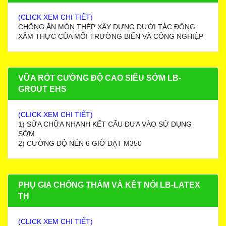
(CLICK XEM CHI TIẾT)
CHỐNG ĂN MÒN THÉP XÂY DỰNG DƯỚI TÁC ĐỘNG
XÂM THỰC CỦA MÔI TRƯỜNG BIỂN VÀ CÔNG NGHIỆP
VỮA RÓT CƯỜNG ĐỘ CAO SIÊU SỚM LB-
GROUT EHS
(CLICK XEM CHI TIẾT)
1) SỬA CHỮA NHANH KẾT CẤU ĐƯA VÀO SỬ DỤNG
SỚM
2) CƯỜNG ĐỘ NÉN 6 GIỜ ĐẠT M350
PHỤ GIA CHỐNG THẤM VÀ KẾT NỐI LB-LATEX
TH
(CLICK XEM CHI TIẾT)