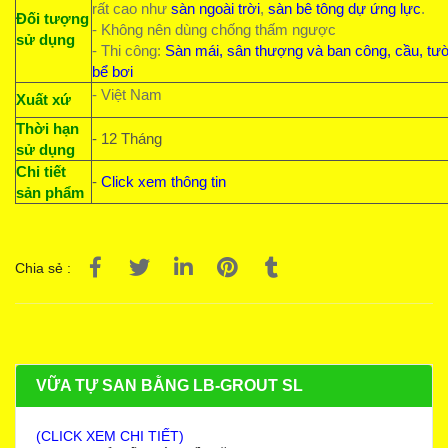
rất cao như
sàn ngoài trời
,
sàn bê tông dự ứng lực
.
Đối tượng
- Không nên dùng chống thấm ngược
sử dụng
- Thi công:
Sàn mái, sân thượng và ban công, cầu, tư
bể bơi
- Việt Nam
Xuất xứ
Thời hạn
- 12 Tháng
sử dụng
Chi tiết
-
Click xem thông tin
sản phẩm
Chia sẻ :
VỮA TỰ SAN BẰNG LB-GROUT SL
(CLICK XEM CHI TIẾT)