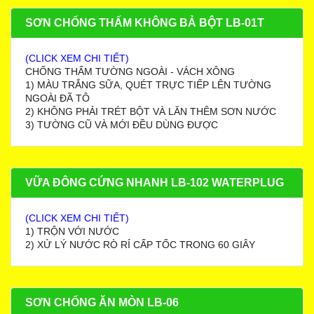
SƠN CHỐNG THẤM KHÔNG BẢ BỘT LB-01T
(CLICK XEM CHI TIẾT)
CHỐNG THẤM TƯỜNG NGOÀI - VÁCH XÔNG
1) MÀU TRẮNG SỮA, QUÉT TRỰC TIẾP LÊN TƯỜNG
NGOÀI ĐÃ TÔ
2) KHÔNG PHẢI TRÉT BỘT VÀ LĂN THÊM SƠN NƯỚC
3) TƯỜNG CŨ VÀ MỚI ĐỀU DÙNG ĐƯỢC
VỮA ĐÔNG CỨNG NHANH LB-102 WATERPLUG
(CLICK XEM CHI TIẾT)
1) TRỘN VỚI NƯỚC
2) XỬ LÝ NƯỚC RÒ RỈ CẤP TỐC TRONG 60 GIÂY
SƠN CHỐNG ĂN MÒN LB-06