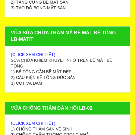
2) TĂNG CỨNG BỀ MẶT SÀN
3) TẠO ĐỘ BÓNG MẶT SÀN
VỮA SỬA CHỮA THẨM MỸ BỀ MẶT BÊ TÔNG
LB-MATIT
(CLICK XEM CHI TIẾT)
SỬA CHỮA KHIẾM KHUYẾT NHỎ TRÊN BỀ MẶT BÊ
TÔNG
1) BÊ TÔNG CẦN BỀ MẶT ĐẸP
2) CẤU KIỆN BÊ TÔNG ĐÚC SẴN
3) CỘT VÀ DẦM
VỮA CHỐNG THẤM ĐÀN HỒI LB-02
(CLICK XEM CHI TIẾT)
1) CHỐNG THẤM SÀN VỆ SINH
2) CHỐNG THẤM TƯỜNG TRONG NHÀ