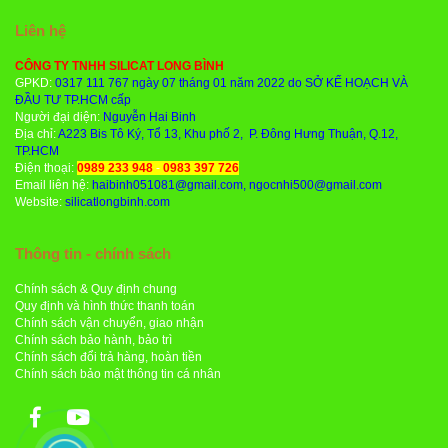
Liên hệ
CÔNG TY TNHH SILICAT LONG BÌNH
GPKD:
0317 111 767 ngày 07 tháng 01 năm 2022 do SỞ KẾ HOẠCH VÀ
ĐẦU TƯ TP.HCM cấp
Người đại diện:
Nguyễn Hai Binh
Địa chỉ:
A223 Bis Tô Ký, Tổ 13, Khu phố 2, P. Đông Hưng Thuận, Q.12,
TP.HCM
Điện thoại:
0989 233 948
-
0983 397 726
Email liên hệ:
haibinh051081@gmail.com, ngocnhi500@gmail.com
Website:
silicatlongbinh.com
Thông tin - chính sách
Chính sách & Quy định chung
Quy định và hình thức thanh toán
Chính sách vận chuyển, giao nhận
Chính sách bảo hành, bảo trì
Chính sách đổi trả hàng, hoàn tiền
Chính sách bảo mật thông tin cá nhân