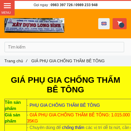
Gọi ngay :
0983 397 726
/ 0989 233 948
Trang chủ
/
GIÁ PHỤ GIA CHỐNG THẤM BÊ TÔNG
GIÁ PHỤ GIA CHỐNG THẤM
BÊ TÔNG
Tên sản
-
PHỤ GIA CHỐNG THẤM BÊ TÔNG
phẩm
Giá sản
-
GIÁ PHỤ GIA CHỐNG THẤM BÊ TÔNG: 1.015.000 
phẩm
35KG
- Chuyên dùng để
chống thấm
các vị trí dễ bị nứt, cần