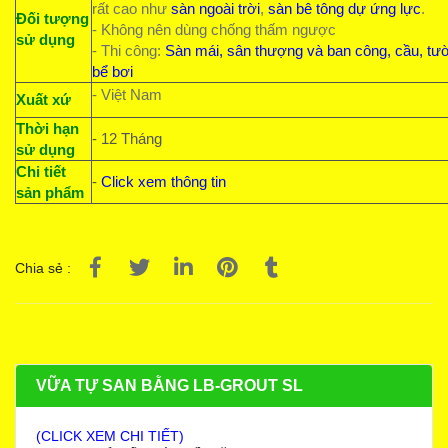
rất cao như
sàn ngoài trời
,
sàn bê tông dự ứng lực
.
Đối tượng
- Không nên dùng chống thấm ngược
sử dụng
- Thi công:
Sàn mái, sân thượng và ban công, cầu, tư
bể bơi
- Việt Nam
Xuất xứ
Thời hạn
- 12 Tháng
sử dụng
Chi tiết
-
Click xem thông tin
sản phẩm
Chia sẻ :
VỮA TỰ SAN BẰNG LB-GROUT SL
(CLICK XEM CHI TIẾT)