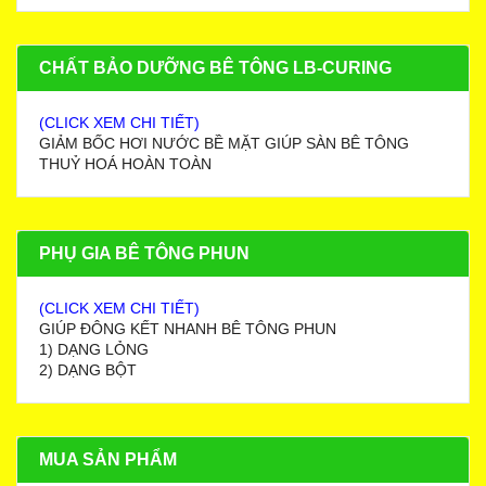
CHẤT BẢO DƯỠNG BÊ TÔNG LB-CURING
(CLICK XEM CHI TIẾT)
GIẢM BỐC HƠI NƯỚC BỀ MẶT GIÚP SÀN BÊ TÔNG
THUỶ HOÁ HOÀN TOÀN
PHỤ GIA BÊ TÔNG PHUN
(CLICK XEM CHI TIẾT)
GIÚP ĐÔNG KẾT NHANH BÊ TÔNG PHUN
1) DẠNG LỎNG
2) DẠNG BỘT
MUA SẢN PHẨM