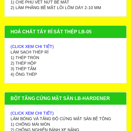
1) CHE PHỦ VẾT NỨT BỀ MẶT
2) LÀM PHẲNG BỀ MẶT LỒI LÕM DÀY 2-10 MM
HOÁ CHẤT TẨY RỈ SẮT THÉP LB-05
(CLICK XEM CHI TIẾT)
LÀM SẠCH THÉP RỈ
1) THÉP TRÒN
2) THÉP HỘP
3) THÉP TẤM
4) ỐNG THÉP
BỘT TĂNG CỨNG MẶT SÀN LB-HARDENER
(CLICK XEM CHI TIẾT)
LÀM BÓNG VÀ TĂNG ĐỘ CỨNG MẶT SÀN BÊ TÔNG
1) CHỐNG MÀI MÒN
2) CHỐNG NGHIẾN BÁNH XE NÂNG