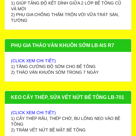
1) GIÚP TĂNG ĐỘ KẾT DÍNH GIỮA 2 LỚP BÊ TÔNG CŨ
VÀ MỚI
2) PHỤ GIA CHỐNG THẤM TRỘN VỚI VỮA TRÁT SÀN,
TƯỜNG
PHỤ GIA THÁO VÁN KHUÔN SỚM LB-NS R7
(CLICK XEM CHI TIẾT)
1) TĂNG CƯỜNG ĐỘ SỚM CHO BÊ TÔNG
2) THÁO VÁN KHUÔN SỚM TRONG 7 NGÀY
KEO CẤY THÉP, SỬA VẾT NỨT BÊ TÔNG LB-701
(CLICK XEM CHI TIẾT)
1) CẤY THÉP RÂU, THÉP CHỜ, BU LÔNG NEO VÀO BÊ
TÔNG
2) TRÁM VẾT NỨT BỀ MẶT BÊ TÔNG