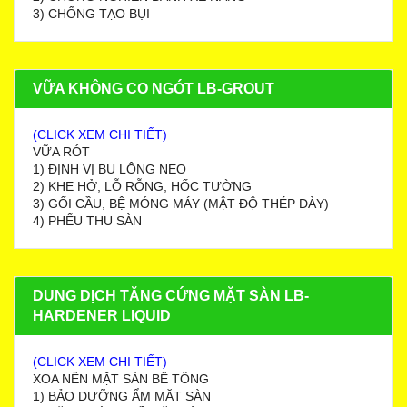
3) CHỐNG TẠO BỤI
VỮA KHÔNG CO NGÓT LB-GROUT
(CLICK XEM CHI TIẾT)
VỮA RÓT
1) ĐỊNH VỊ BU LÔNG NEO
2) KHE HỞ, LỖ RỖNG, HỐC TƯỜNG
3) GỐI CẦU, BỆ MÓNG MÁY (MẬT ĐỘ THÉP DÀY)
4) PHỂU THU SÀN
DUNG DỊCH TĂNG CỨNG MẶT SÀN LB-
HARDENER LIQUID
(CLICK XEM CHI TIẾT)
XOA NỀN MẶT SÀN BÊ TÔNG
1) BẢO DƯỠNG ẨM MẶT SÀN