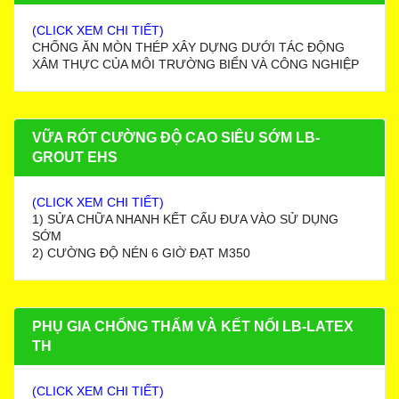
(CLICK XEM CHI TIẾT)
CHỐNG ĂN MÒN THÉP XÂY DỰNG DƯỚI TÁC ĐỘNG
XÂM THỰC CỦA MÔI TRƯỜNG BIỂN VÀ CÔNG NGHIỆP
VỮA RÓT CƯỜNG ĐỘ CAO SIÊU SỚM LB-
GROUT EHS
(CLICK XEM CHI TIẾT)
1) SỬA CHỮA NHANH KẾT CẤU ĐƯA VÀO SỬ DỤNG
SỚM
2) CƯỜNG ĐỘ NÉN 6 GIỜ ĐẠT M350
PHỤ GIA CHỐNG THẤM VÀ KẾT NỐI LB-LATEX
TH
(CLICK XEM CHI TIẾT)