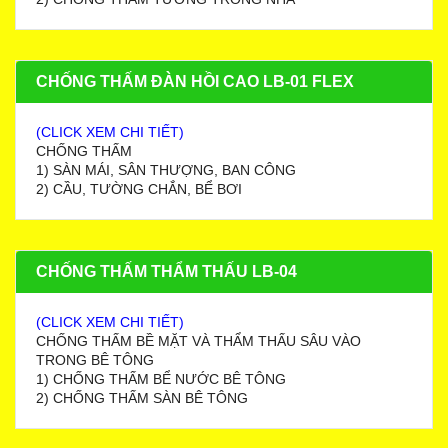
CHỐNG THẤM ĐÀN HỒI CAO LB-01 FLEX
(CLICK XEM CHI TIẾT)
CHỐNG THẤM
1) SÀN MÁI, SÂN THƯỢNG, BAN CÔNG
2) CẦU, TƯỜNG CHẮN, BỂ BƠI
CHỐNG THẤM THẨM THẤU LB-04
(CLICK XEM CHI TIẾT)
CHỐNG THẤM BỀ MẶT VÀ THẨM THẤU SÂU VÀO
TRONG BÊ TÔNG
1) CHỐNG THẤM BỂ NƯỚC BÊ TÔNG
2) CHỐNG THẤM SÀN BÊ TÔNG