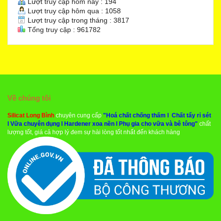
Lượt truy cập hôm nay : 194
Lượt truy cập hôm qua : 1058
Lượt truy cập trong tháng : 3817
Tổng truy cập : 961782
Về chúng tôi
Silicat Long Bình
chuyên cung cấp
"
Hoá chất chống thấm
l
Chất tẩy rỉ sét
l
Vữa chuyên dụng
l
Hardener xoa nền
l
Phụ gia cho vữa và bê tông
"
chất
lượng tốt, giá cả hợp lý đem sự hài lòng tốt nhất đến khách hàng