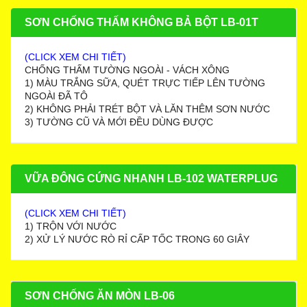
SƠN CHỐNG THẤM KHÔNG BẢ BỘT LB-01T
(CLICK XEM CHI TIẾT)
CHỐNG THẤM TƯỜNG NGOÀI - VÁCH XÔNG
1) MÀU TRẮNG SỮA, QUÉT TRỰC TIẾP LÊN TƯỜNG
NGOÀI ĐÃ TÔ
2) KHÔNG PHẢI TRÉT BỘT VÀ LĂN THÊM SƠN NƯỚC
3) TƯỜNG CŨ VÀ MỚI ĐỀU DÙNG ĐƯỢC
VỮA ĐÔNG CỨNG NHANH LB-102 WATERPLUG
(CLICK XEM CHI TIẾT)
1) TRỘN VỚI NƯỚC
2) XỬ LÝ NƯỚC RÒ RỈ CẤP TỐC TRONG 60 GIÂY
SƠN CHỐNG ĂN MÒN LB-06