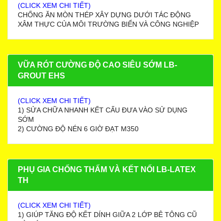
(CLICK XEM CHI TIẾT)
CHỐNG ĂN MÒN THÉP XÂY DỰNG DƯỚI TÁC ĐỘNG
XÂM THỰC CỦA MÔI TRƯỜNG BIỂN VÀ CÔNG NGHIỆP
VỮA RÓT CƯỜNG ĐỘ CAO SIÊU SỚM LB-
GROUT EHS
(CLICK XEM CHI TIẾT)
1) SỬA CHỮA NHANH KẾT CẤU ĐƯA VÀO SỬ DỤNG
SỚM
2) CƯỜNG ĐỘ NÉN 6 GIỜ ĐẠT M350
PHỤ GIA CHỐNG THẤM VÀ KẾT NỐI LB-LATEX
TH
(CLICK XEM CHI TIẾT)
1) GIÚP TĂNG ĐỘ KẾT DÍNH GIỮA 2 LỚP BÊ TÔNG CŨ