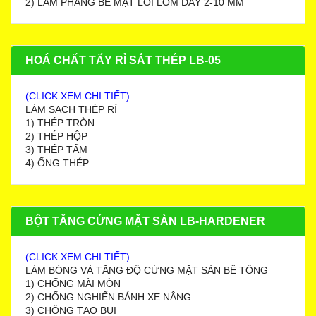
2) LÀM PHẲNG BỀ MẶT LỒI LÕM DÀY 2-10 MM
HOÁ CHẤT TẨY RỈ SẮT THÉP LB-05
(CLICK XEM CHI TIẾT)
LÀM SẠCH THÉP RỈ
1) THÉP TRÒN
2) THÉP HỘP
3) THÉP TẤM
4) ỐNG THÉP
BỘT TĂNG CỨNG MẶT SÀN LB-HARDENER
(CLICK XEM CHI TIẾT)
LÀM BÓNG VÀ TĂNG ĐỘ CỨNG MẶT SÀN BÊ TÔNG
1) CHỐNG MÀI MÒN
2) CHỐNG NGHIẾN BÁNH XE NÂNG
3) CHỐNG TẠO BỤI