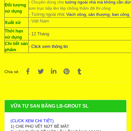
- Chuyên dùng cho
tường ngoài nhà mà không cần dùn
Đối tượng
sơn trực tiếp lên lớp chống thấm đã thi công
sử dụng
- Tường ngoài nhà:
Vách xông, sân thượng, ban công
- Việt Nam
Xuất xứ
Thời hạn
- 12 Tháng
sử dụng
Chi tiết sản
-
Click xem thông tin
phẩm
Chia sẻ :
VỮA TỰ SAN BẰNG LB-GROUT SL
(CLICK XEM CHI TIẾT)
1) CHE PHỦ VẾT NỨT BỀ MẶT