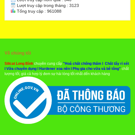
Lượt truy cập trong tháng : 3123
Tổng truy cập : 961088
Về chúng tôi
Silicat Long Bình
chuyên cung cấp
"
Hoá chất chống thấm
l
Chất tẩy rỉ sét
l
Vữa chuyên dụng
l
Hardener xoa nền
l
Phụ gia cho vữa và bê tông
"
chất
lượng tốt, giá cả hợp lý đem sự hài lòng tốt nhất đến khách hàng