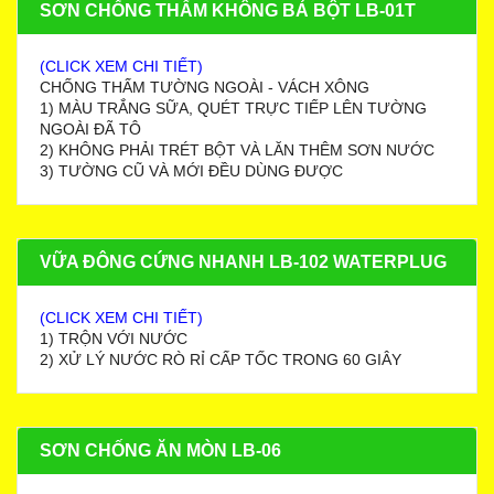
SƠN CHỐNG THẤM KHÔNG BẢ BỘT LB-01T
(CLICK XEM CHI TIẾT)
CHỐNG THẤM TƯỜNG NGOÀI - VÁCH XÔNG
1) MÀU TRẮNG SỮA, QUÉT TRỰC TIẾP LÊN TƯỜNG
NGOÀI ĐÃ TÔ
2) KHÔNG PHẢI TRÉT BỘT VÀ LĂN THÊM SƠN NƯỚC
3) TƯỜNG CŨ VÀ MỚI ĐỀU DÙNG ĐƯỢC
VỮA ĐÔNG CỨNG NHANH LB-102 WATERPLUG
(CLICK XEM CHI TIẾT)
1) TRỘN VỚI NƯỚC
2) XỬ LÝ NƯỚC RÒ RỈ CẤP TỐC TRONG 60 GIÂY
SƠN CHỐNG ĂN MÒN LB-06