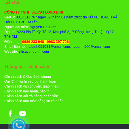
Liên hệ
CÔNG TY TNHH SILICAT LONG BÌNH
GPKD:
0317 111 767 ngày 07 tháng 01 năm 2022 do SỞ KẾ HOẠCH VÀ
ĐẦU TƯ TP.HCM cấp
Người đại diện:
Nguyễn Hai Binh
Địa chỉ:
A223 Bis Tô Ký, Tổ 13, Khu phố 2, P. Đông Hưng Thuận, Q.12,
TP.HCM
Điện thoại:
0989 233 948
-
0983 397 726
Email liên hệ:
haibinh051081@gmail.com, ngocnhi500@gmail.com
Website:
silicatlongbinh.com
Thông tin - chính sách
Chính sách & Quy định chung
Quy định và hình thức thanh toán
Chính sách vận chuyển, giao nhận
Chính sách bảo hành, bảo trì
Chính sách đổi trả hàng, hoàn tiền
Chính sách bảo mật thông tin cá nhân