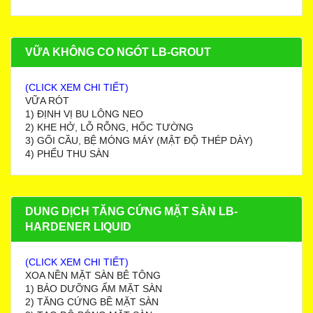
VỮA KHÔNG CO NGÓT LB-GROUT
(CLICK XEM CHI TIẾT)
VỮA RÓT
1) ĐỊNH VỊ BU LÔNG NEO
2) KHE HỞ, LỖ RỖNG, HỐC TƯỜNG
3) GỐI CẦU, BỆ MÓNG MÁY (MẬT ĐỘ THÉP DÀY)
4) PHỂU THU SÀN
DUNG DỊCH TĂNG CỨNG MẶT SÀN LB-
HARDENER LIQUID
(CLICK XEM CHI TIẾT)
XOA NỀN MẶT SÀN BÊ TÔNG
1) BẢO DƯỠNG ẨM MẶT SÀN
2) TĂNG CỨNG BỀ MẶT SÀN