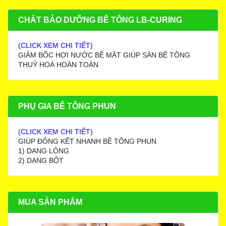
CHẤT BẢO DƯỠNG BÊ TÔNG LB-CURING
(CLICK XEM CHI TIẾT)
GIẢM BỐC HƠI NƯỚC BỀ MẶT GIÚP SÀN BÊ TÔNG
THUỶ HOÁ HOÀN TOÀN
PHỤ GIA BÊ TÔNG PHUN
(CLICK XEM CHI TIẾT)
GIÚP ĐÔNG KẾT NHANH BÊ TÔNG PHUN
1) DẠNG LỎNG
2) DẠNG BỘT
MUA SẢN PHẨM