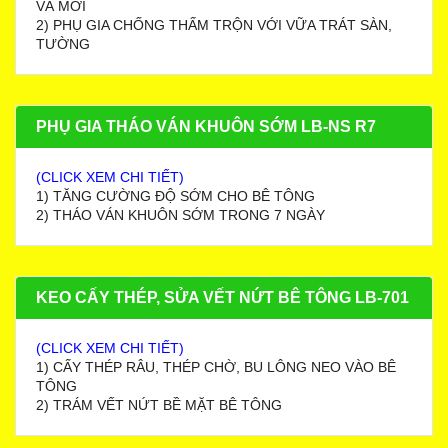
VÀ MỚI
2) PHỤ GIA CHỐNG THẤM TRỘN VỚI VỮA TRÁT SÀN,
TƯỜNG
PHỤ GIA THÁO VÁN KHUÔN SỚM LB-NS R7
(CLICK XEM CHI TIẾT)
1) TĂNG CƯỜNG ĐỘ SỚM CHO BÊ TÔNG
2) THÁO VÁN KHUÔN SỚM TRONG 7 NGÀY
KEO CẤY THÉP, SỬA VẾT NỨT BÊ TÔNG LB-701
(CLICK XEM CHI TIẾT)
1) CẤY THÉP RÂU, THÉP CHỜ, BU LÔNG NEO VÀO BÊ
TÔNG
2) TRÁM VẾT NỨT BỀ MẶT BÊ TÔNG