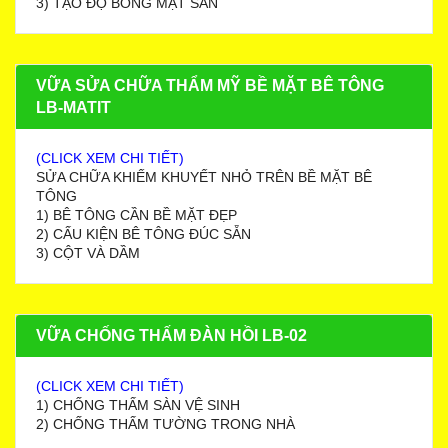
3) TẠO ĐỘ BÓNG MẶT SÀN
VỮA SỬA CHỮA THẨM MỸ BỀ MẶT BÊ TÔNG
LB-MATIT
(CLICK XEM CHI TIẾT)
SỬA CHỮA KHIẾM KHUYẾT NHỎ TRÊN BỀ MẶT BÊ
TÔNG
1) BÊ TÔNG CẦN BỀ MẶT ĐẸP
2) CẤU KIỆN BÊ TÔNG ĐÚC SẴN
3) CỘT VÀ DẦM
VỮA CHỐNG THẤM ĐÀN HỒI LB-02
(CLICK XEM CHI TIẾT)
1) CHỐNG THẤM SÀN VỆ SINH
2) CHỐNG THẤM TƯỜNG TRONG NHÀ