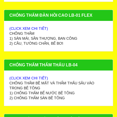
CHỐNG THẤM ĐÀN HỒI CAO LB-01 FLEX
(CLICK XEM CHI TIẾT)
CHỐNG THẤM
1) SÀN MÁI, SÂN THƯỢNG, BAN CÔNG
2) CẦU, TƯỜNG CHẮN, BỂ BƠI
CHỐNG THẤM THẨM THẤU LB-04
(CLICK XEM CHI TIẾT)
CHỐNG THẤM BỀ MẶT VÀ THẨM THẤU SÂU VÀO
TRONG BÊ TÔNG
1) CHỐNG THẤM BỂ NƯỚC BÊ TÔNG
2) CHỐNG THẤM SÀN BÊ TÔNG