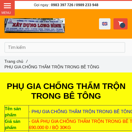
Gọi ngay :
0983 397 726
/ 0989 233 948
Trang chủ
/
PHỤ GIA CHỐNG THẤM TRỘN TRONG BÊ TÔNG
PHỤ GIA CHỐNG THẤM TRỘN
TRONG BÊ TÔNG
Tên sản
-
PHỤ GIA CHỐNG THẤM TRỘN TRONG BÊ TÔN
phẩm
Giá sản
-
GIÁ PHỤ GIA CHỐNG THẤM TRỘN TRONG BÊ 
phẩm
690.000 Đ / BỘ 30KG