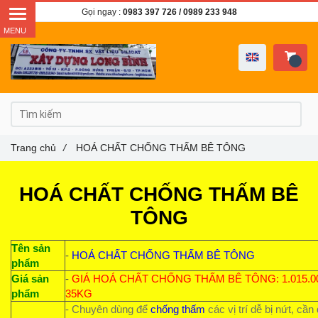
Gọi ngay :
0983 397 726
/ 0989 233 948
Trang chủ
/
HOÁ CHẤT CHỐNG THẤM BÊ TÔNG
HOÁ CHẤT CHỐNG THẤM BÊ
TÔNG
Tên sản
-
HOÁ CHẤT CHỐNG THẤM BÊ TÔNG
phẩm
Giá sản
-
GIÁ HOÁ CHẤT CHỐNG THẤM BÊ TÔNG: 1.015.00
phẩm
35KG
- Chuyên dùng để
chống thấm
các vị trí dễ bị nứt, cần