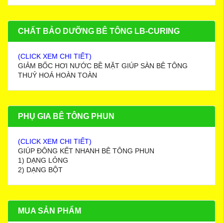
CHẤT BẢO DƯỠNG BÊ TÔNG LB-CURING
(CLICK XEM CHI TIẾT)
GIẢM BỐC HƠI NƯỚC BỀ MẶT GIÚP SÀN BÊ TÔNG
THUỶ HOÁ HOÀN TOÀN
PHỤ GIA BÊ TÔNG PHUN
(CLICK XEM CHI TIẾT)
GIÚP ĐÔNG KẾT NHANH BÊ TÔNG PHUN
1) DẠNG LỎNG
2) DẠNG BỘT
MUA SẢN PHẨM