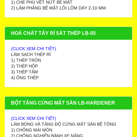
1) CHE PHỦ VẾT NỨT BỀ MẶT
2) LÀM PHẲNG BỀ MẶT LỒI LÕM DÀY 2-10 MM
HOÁ CHẤT TẨY RỈ SẮT THÉP LB-05
(CLICK XEM CHI TIẾT)
LÀM SẠCH THÉP RỈ
1) THÉP TRÒN
2) THÉP HỘP
3) THÉP TẤM
4) ỐNG THÉP
BỘT TĂNG CỨNG MẶT SÀN LB-HARDENER
(CLICK XEM CHI TIẾT)
LÀM BÓNG VÀ TĂNG ĐỘ CỨNG MẶT SÀN BÊ TÔNG
1) CHỐNG MÀI MÒN
2) CHỐNG NGHIẾN BÁNH XE NÂNG