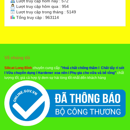
Lượt truy cập hôm nay : 572
Lượt truy cập hôm qua : 954
Lượt truy cập trong tháng : 5149
Tổng truy cập : 963114
Về chúng tôi
Silicat Long Bình
chuyên cung cấp
"
Hoá chất chống thấm
l
Chất tẩy rỉ sét
l
Vữa chuyên dụng
l
Hardener xoa nền
l
Phụ gia cho vữa và bê tông
"
chất
lượng tốt, giá cả hợp lý đem sự hài lòng tốt nhất đến khách hàng