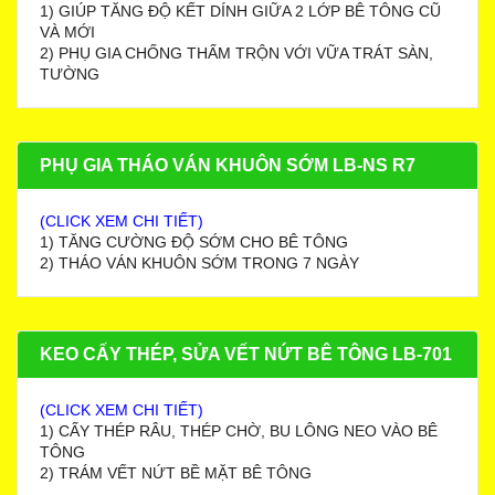
1) GIÚP TĂNG ĐỘ KẾT DÍNH GIỮA 2 LỚP BÊ TÔNG CŨ
VÀ MỚI
2) PHỤ GIA CHỐNG THẤM TRỘN VỚI VỮA TRÁT SÀN,
TƯỜNG
PHỤ GIA THÁO VÁN KHUÔN SỚM LB-NS R7
(CLICK XEM CHI TIẾT)
1) TĂNG CƯỜNG ĐỘ SỚM CHO BÊ TÔNG
2) THÁO VÁN KHUÔN SỚM TRONG 7 NGÀY
KEO CẤY THÉP, SỬA VẾT NỨT BÊ TÔNG LB-701
(CLICK XEM CHI TIẾT)
1) CẤY THÉP RÂU, THÉP CHỜ, BU LÔNG NEO VÀO BÊ
TÔNG
2) TRÁM VẾT NỨT BỀ MẶT BÊ TÔNG