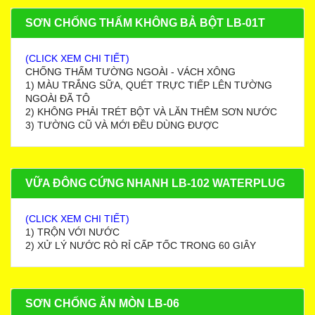
SƠN CHỐNG THẤM KHÔNG BẢ BỘT LB-01T
(CLICK XEM CHI TIẾT)
CHỐNG THẤM TƯỜNG NGOÀI - VÁCH XÔNG
1) MÀU TRẮNG SỮA, QUÉT TRỰC TIẾP LÊN TƯỜNG
NGOÀI ĐÃ TÔ
2) KHÔNG PHẢI TRÉT BỘT VÀ LĂN THÊM SƠN NƯỚC
3) TƯỜNG CŨ VÀ MỚI ĐỀU DÙNG ĐƯỢC
VỮA ĐÔNG CỨNG NHANH LB-102 WATERPLUG
(CLICK XEM CHI TIẾT)
1) TRỘN VỚI NƯỚC
2) XỬ LÝ NƯỚC RÒ RỈ CẤP TỐC TRONG 60 GIÂY
SƠN CHỐNG ĂN MÒN LB-06