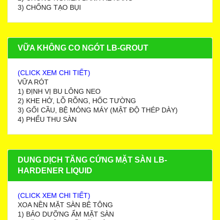
3) CHỐNG TẠO BỤI
VỮA KHÔNG CO NGÓT LB-GROUT
(CLICK XEM CHI TIẾT)
VỮA RÓT
1) ĐỊNH VỊ BU LÔNG NEO
2) KHE HỞ, LỖ RỖNG, HỐC TƯỜNG
3) GỐI CẦU, BỆ MÓNG MÁY (MẬT ĐỘ THÉP DÀY)
4) PHỂU THU SÀN
DUNG DỊCH TĂNG CỨNG MẶT SÀN LB-
HARDENER LIQUID
(CLICK XEM CHI TIẾT)
XOA NỀN MẶT SÀN BÊ TÔNG
1) BẢO DƯỠNG ẨM MẶT SÀN