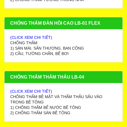
CHỐNG THẤM ĐÀN HỒI CAO LB-01 FLEX
(CLICK XEM CHI TIẾT)
CHỐNG THẤM
1) SÀN MÁI, SÂN THƯỢNG, BAN CÔNG
2) CẦU, TƯỜNG CHẮN, BỂ BƠI
CHỐNG THẤM THẨM THẤU LB-04
(CLICK XEM CHI TIẾT)
CHỐNG THẤM BỀ MẶT VÀ THẨM THẤU SÂU VÀO
TRONG BÊ TÔNG
1) CHỐNG THẤM BỂ NƯỚC BÊ TÔNG
2) CHỐNG THẤM SÀN BÊ TÔNG