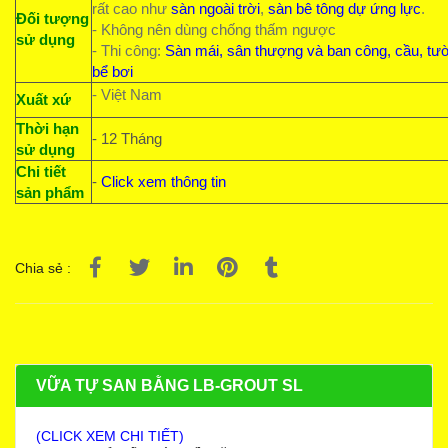
rất cao như
sàn ngoài trời
,
sàn bê tông dự ứng lực
.
Đối tượng
- Không nên dùng chống thấm ngược
sử dụng
- Thi công:
Sàn mái, sân thượng và ban công, cầu, tư
bể bơi
- Việt Nam
Xuất xứ
Thời hạn
- 12 Tháng
sử dụng
Chi tiết
-
Click xem thông tin
sản phẩm
Chia sẻ :
VỮA TỰ SAN BẰNG LB-GROUT SL
(CLICK XEM CHI TIẾT)