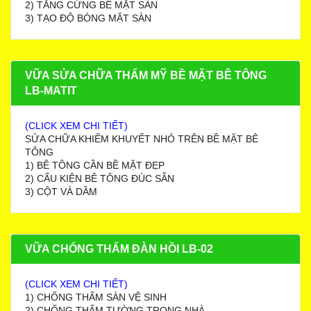
2) TĂNG CỨNG BỀ MẶT SÀN
3) TẠO ĐỘ BÓNG MẶT SÀN
VỮA SỬA CHỮA THẨM MỸ BỀ MẶT BÊ TÔNG
LB-MATIT
(CLICK XEM CHI TIẾT)
SỬA CHỮA KHIẾM KHUYẾT NHỎ TRÊN BỀ MẶT BÊ
TÔNG
1) BÊ TÔNG CẦN BỀ MẶT ĐẸP
2) CẤU KIỆN BÊ TÔNG ĐÚC SẴN
3) CỘT VÀ DẦM
VỮA CHỐNG THẤM ĐÀN HỒI LB-02
(CLICK XEM CHI TIẾT)
1) CHỐNG THẤM SÀN VỆ SINH
2) CHỐNG THẤM TƯỜNG TRONG NHÀ