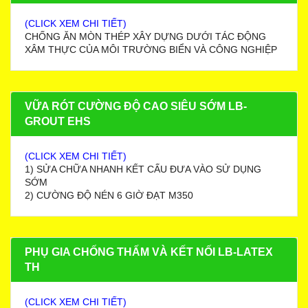
(CLICK XEM CHI TIẾT)
CHỐNG ĂN MÒN THÉP XÂY DỰNG DƯỚI TÁC ĐỘNG
XÂM THỰC CỦA MÔI TRƯỜNG BIỂN VÀ CÔNG NGHIỆP
VỮA RÓT CƯỜNG ĐỘ CAO SIÊU SỚM LB-
GROUT EHS
(CLICK XEM CHI TIẾT)
1) SỬA CHỮA NHANH KẾT CẤU ĐƯA VÀO SỬ DỤNG
SỚM
2) CƯỜNG ĐỘ NÉN 6 GIỜ ĐẠT M350
PHỤ GIA CHỐNG THẤM VÀ KẾT NỐI LB-LATEX
TH
(CLICK XEM CHI TIẾT)