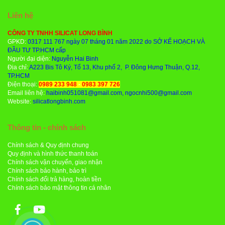
Liên hệ
CÔNG TY TNHH SILICAT LONG BÌNH
GPKD:
0317 111 767 ngày 07 tháng 01 năm 2022 do SỞ KẾ HOẠCH VÀ
ĐẦU TƯ TP.HCM cấp
Người đại diện:
Nguyễn Hai Binh
Địa chỉ:
A223 Bis Tô Ký, Tổ 13, Khu phố 2, P. Đông Hưng Thuận, Q.12,
TP.HCM
Điện thoại:
0989 233 948
-
0983 397 726
Email liên hệ:
haibinh051081@gmail.com, ngocnhi500@gmail.com
Website:
silicatlongbinh.com
Thông tin - chính sách
Chính sách & Quy định chung
Quy định và hình thức thanh toán
Chính sách vận chuyển, giao nhận
Chính sách bảo hành, bảo trì
Chính sách đổi trả hàng, hoàn tiền
Chính sách bảo mật thông tin cá nhân