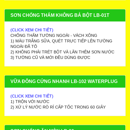
SƠN CHỐNG THẤM KHÔNG BẢ BỘT LB-01T
(CLICK XEM CHI TIẾT)
CHỐNG THẤM TƯỜNG NGOÀI - VÁCH XÔNG
1) MÀU TRẮNG SỮA, QUÉT TRỰC TIẾP LÊN TƯỜNG
NGOÀI ĐÃ TÔ
2) KHÔNG PHẢI TRÉT BỘT VÀ LĂN THÊM SƠN NƯỚC
3) TƯỜNG CŨ VÀ MỚI ĐỀU DÙNG ĐƯỢC
VỮA ĐÔNG CỨNG NHANH LB-102 WATERPLUG
(CLICK XEM CHI TIẾT)
1) TRỘN VỚI NƯỚC
2) XỬ LÝ NƯỚC RÒ RỈ CẤP TỐC TRONG 60 GIÂY