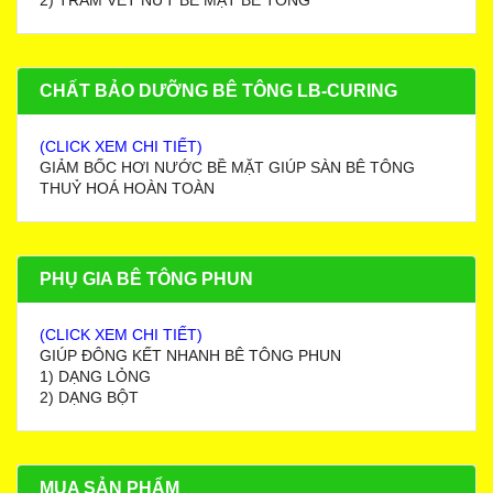
2) TRÁM VẾT NỨT BỀ MẶT BÊ TÔNG
CHẤT BẢO DƯỠNG BÊ TÔNG LB-CURING
(CLICK XEM CHI TIẾT)
GIẢM BỐC HƠI NƯỚC BỀ MẶT GIÚP SÀN BÊ TÔNG
THUỶ HOÁ HOÀN TOÀN
PHỤ GIA BÊ TÔNG PHUN
(CLICK XEM CHI TIẾT)
GIÚP ĐÔNG KẾT NHANH BÊ TÔNG PHUN
1) DẠNG LỎNG
2) DẠNG BỘT
MUA SẢN PHẨM