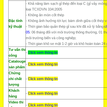
- Khả năng làm sạch gỉ thép đến loại C (gỉ vảy mỏng
loại TCXDVN 334:2005
- Không ăn mòn cốt thép
Đặc tính
- Không ảnh hưởng tới lực bám dính giữa cốt thép v
kỹ thuật
- Thời gian bảo quản thép gỉ sau khi đã xử lý bằng
c
05
: 06 tháng đối với môi trường thông thường, 01 th
môi trường biển và công nghiệp;
- Thời gian khô se mặt 1-2 giờ và khô hoàn toàn 24 
Tư vấn thi
-
Click xem thông tin
công
Catalouge
-
Click xem thông tin
sản phẩm
Chứng
chỉ chất
-
Click xem thông tin
lượng
Khách
-
Click xem thông tin
hàng
Video thi
-
Click xem thông tin