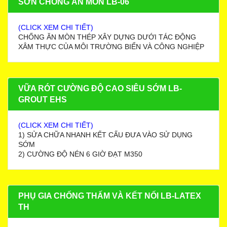
SƠN CHỐNG ĂN MÒN LB-06
(CLICK XEM CHI TIẾT)
CHỐNG ĂN MÒN THÉP XÂY DỰNG DƯỚI TÁC ĐỘNG
XÂM THỰC CỦA MÔI TRƯỜNG BIỂN VÀ CÔNG NGHIỆP
VỮA RÓT CƯỜNG ĐỘ CAO SIÊU SỚM LB-
GROUT EHS
(CLICK XEM CHI TIẾT)
1) SỬA CHỮA NHANH KẾT CẤU ĐƯA VÀO SỬ DỤNG
SỚM
2) CƯỜNG ĐỘ NÉN 6 GIỜ ĐẠT M350
PHỤ GIA CHỐNG THẤM VÀ KẾT NỐI LB-LATEX
TH