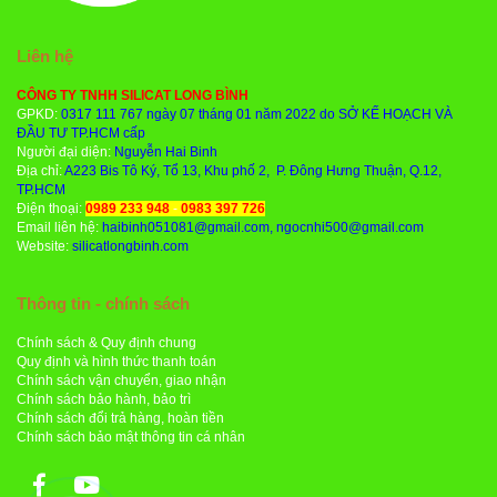
Liên hệ
CÔNG TY TNHH SILICAT LONG BÌNH
GPKD:
0317 111 767 ngày 07 tháng 01 năm 2022 do SỞ KẾ HOẠCH VÀ
ĐẦU TƯ TP.HCM cấp
Người đại diện:
Nguyễn Hai Binh
Địa chỉ:
A223 Bis Tô Ký, Tổ 13, Khu phố 2, P. Đông Hưng Thuận, Q.12,
TP.HCM
Điện thoại:
0989 233 948
-
0983 397 726
Email liên hệ:
haibinh051081@gmail.com, ngocnhi500@gmail.com
Website:
silicatlongbinh.com
Thông tin - chính sách
Chính sách & Quy định chung
Quy định và hình thức thanh toán
Chính sách vận chuyển, giao nhận
Chính sách bảo hành, bảo trì
Chính sách đổi trả hàng, hoàn tiền
Chính sách bảo mật thông tin cá nhân