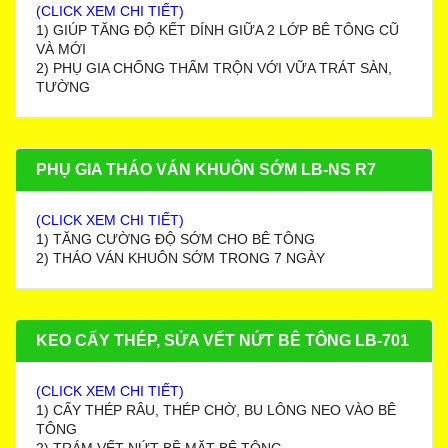
(CLICK XEM CHI TIẾT)
1) GIÚP TĂNG ĐỘ KẾT DÍNH GIỮA 2 LỚP BÊ TÔNG CŨ
VÀ MỚI
2) PHỤ GIA CHỐNG THẤM TRỘN VỚI VỮA TRÁT SÀN,
TƯỜNG
PHỤ GIA THÁO VÁN KHUÔN SỚM LB-NS R7
(CLICK XEM CHI TIẾT)
1) TĂNG CƯỜNG ĐỘ SỚM CHO BÊ TÔNG
2) THÁO VÁN KHUÔN SỚM TRONG 7 NGÀY
KEO CẤY THÉP, SỬA VẾT NỨT BÊ TÔNG LB-701
(CLICK XEM CHI TIẾT)
1) CẤY THÉP RÂU, THÉP CHỜ, BU LÔNG NEO VÀO BÊ
TÔNG