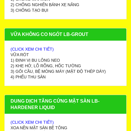
2) CHỐNG NGHIẾN BÁNH XE NÂNG
3) CHỐNG TẠO BỤI
VỮA KHÔNG CO NGÓT LB-GROUT
(CLICK XEM CHI TIẾT)
VỮA RÓT
1) ĐỊNH VỊ BU LÔNG NEO
2) KHE HỞ, LỖ RỖNG, HỐC TƯỜNG
3) GỐI CẦU, BỆ MÓNG MÁY (MẬT ĐỘ THÉP DÀY)
4) PHỂU THU SÀN
DUNG DỊCH TĂNG CỨNG MẶT SÀN LB-
HARDENER LIQUID
(CLICK XEM CHI TIẾT)
XOA NỀN MẶT SÀN BÊ TÔNG