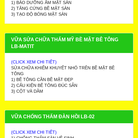
1) BẢO DƯỠNG ẨM MẶT SÀN
2) TĂNG CỨNG BỀ MẶT SÀN
3) TẠO ĐỘ BÓNG MẶT SÀN
VỮA SỬA CHỮA THẨM MỸ BỀ MẶT BÊ TÔNG
LB-MATIT
(CLICK XEM CHI TIẾT)
SỬA CHỮA KHIẾM KHUYẾT NHỎ TRÊN BỀ MẶT BÊ
TÔNG
1) BÊ TÔNG CẦN BỀ MẶT ĐẸP
2) CẤU KIỆN BÊ TÔNG ĐÚC SẴN
3) CỘT VÀ DẦM
VỮA CHỐNG THẤM ĐÀN HỒI LB-02
(CLICK XEM CHI TIẾT)