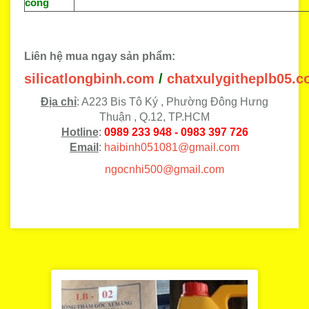
công
Liên hệ mua
ngay
sản phẩm:
silicatlongbinh.com
/
chatxulygitheplb05.
Địa chỉ
: A223 Bis
Tô Ký , Phường Đông Hưng
Thuận , Q.12, TP.HCM
Hotline
:
0989 233 948 - 0983 397 726
Email
:
haibinh051081@gmail.com
ngocnhi500@gmail.com