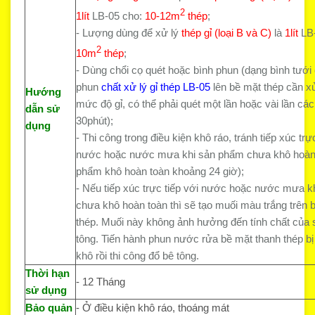
2
1lít
LB-05 cho:
10-12m
thép
;
- Lượng dùng để xử lý
thép gỉ (loại B và C)
là
1lít
LB-
2
10m
thép
;
- Dùng chổi cọ quét hoặc bình phun (dạng bình tưới
phun
chất
xử lý gỉ thép
LB-05
lên bề mặt thép cần xử
Hướng
mức độ gỉ, có thể phải quét một lần hoặc vài lần cá
dẫn sử
30phút);
dụng
- Thi công trong điều kiện khô ráo, tránh tiếp xúc trự
nước hoặc nước mưa khi sản phẩm chưa khô hoàn 
phẩm khô hoàn toàn khoảng 24 giờ);
- Nếu tiếp xúc trực tiếp với nước hoặc nước mưa 
chưa khô hoàn toàn thì sẽ tạo muối màu trắng trên 
thép. Muối này không ảnh hưởng đến tính chất của s
tông. Tiến hành phun nước rửa bề mặt thanh thép bị
khô rồi thi công đổ bê tông.
Thời hạn
- 12 Tháng
sử dụng
Bảo quản
- Ở điều kiện khô ráo, thoáng mát