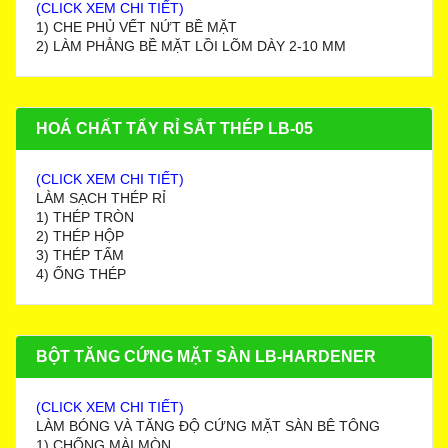
(CLICK XEM CHI TIẾT)
1) CHE PHỦ VẾT NỨT BỀ MẶT
2) LÀM PHẲNG BỀ MẶT LỒI LÕM DÀY 2-10 MM
HOÁ CHẤT TẨY RỈ SẮT THÉP LB-05
(CLICK XEM CHI TIẾT)
LÀM SẠCH THÉP RỈ
1) THÉP TRÒN
2) THÉP HỘP
3) THÉP TẤM
4) ỐNG THÉP
BỘT TĂNG CỨNG MẶT SÀN LB-HARDENER
(CLICK XEM CHI TIẾT)
LÀM BÓNG VÀ TĂNG ĐỘ CỨNG MẶT SÀN BÊ TÔNG
1) CHỐNG MÀI MÒN