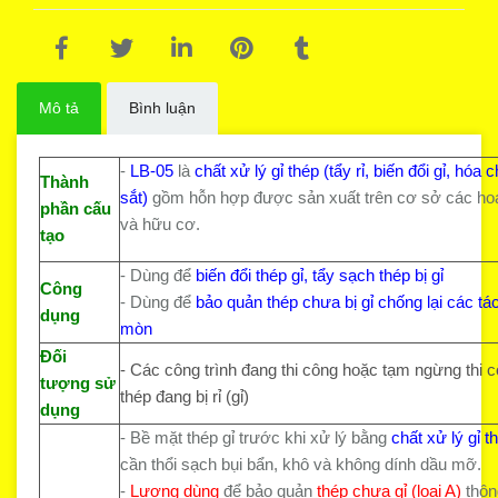
Mô tả
Bình luận
-
LB-05
là
chất xử lý gỉ thép (tẩy rỉ, biến đổi gỉ, hóa c
Thành
sắt)
gồm hỗn hợp được sản xuất trên cơ sở các ho
phần cấu
và hữu cơ.
tạo
- Dùng để
biến đổi thép gỉ,
tẩy sạch thép bị gỉ
Công
- Dùng để
bảo quản thép chưa bị gỉ chống lại các tá
dụng
mòn
Đối
- Các công trình đang thi công hoặc tạm ngừng thi c
tượng sử
thép đang bị rỉ (gỉ)
dụng
- Bề mặt thép gỉ trước khi xử lý bằng
chất
xử lý gỉ t
cần thổi sạch bụi bẩn, khô và không dính dầu mỡ.
-
Lượng dùng
để bảo quản
thép chưa gỉ (loại A)
thôn