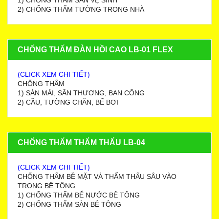
1) CHỐNG THẤM SÀN VỆ SINH
2) CHỐNG THẤM TƯỜNG TRONG NHÀ
CHỐNG THẤM ĐÀN HỒI CAO LB-01 FLEX
(CLICK XEM CHI TIẾT)
CHỐNG THẤM
1) SÀN MÁI, SÂN THƯỢNG, BAN CÔNG
2) CẦU, TƯỜNG CHẮN, BỂ BƠI
CHỐNG THẤM THẨM THẤU LB-04
(CLICK XEM CHI TIẾT)
CHỐNG THẤM BỀ MẶT VÀ THẨM THẤU SÂU VÀO
TRONG BÊ TÔNG
1) CHỐNG THẤM BỂ NƯỚC BÊ TÔNG
2) CHỐNG THẤM SÀN BÊ TÔNG