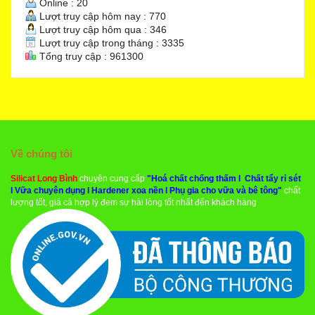
Online : 20
Lượt truy cập hôm nay : 770
Lượt truy cập hôm qua : 346
Lượt truy cập trong tháng : 3335
Tổng truy cập : 961300
Về chúng tôi
Silicat Long Bình
chuyên cung cấp
"
Hoá chất chống thấm
l
Chất tẩy rỉ sét
l
Vữa chuyên dụng
l
Hardener xoa nền
l
Phụ gia cho vữa và bê tông
"
chất
lượng tốt, giá cả hợp lý đem sự hài lòng tốt nhất đến khách hàng