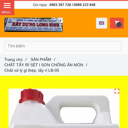
Gọi ngay :
0983 397 726
/ 0989 233 948
Trang chủ
/
SẢN PHẨM
/
CHẤT TẨY RỈ SÉT l SƠN CHỐNG ĂN MÒN
/
Chất xử lý gỉ thép, tẩy rỉ LB-05