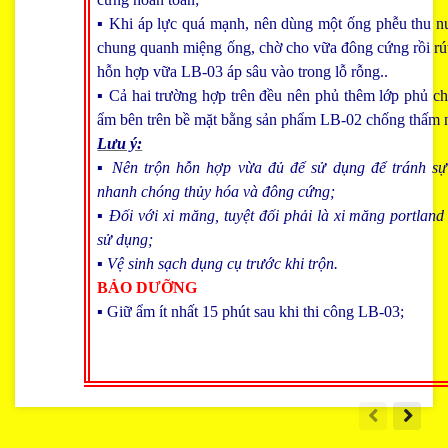
▪ Khi áp lực quá mạnh, nên dùng một ống phễu thu nư
chung quanh miệng ống, chờ cho vữa đông cứng rồi rút
hỗn hợp vữa LB-03 áp sâu vào trong lỗ rỗng..
▪ Cả hai trường hợp trên đều nên phủ thêm lớp phủ c
ẩm bên trên bề mặt bằng sản phẩm LB-02 chống thấm 
Lưu ý:
▪ Nên trộn hỗn hợp vừa đủ để sử dụng để tránh sự
nhanh chóng thủy hóa và đông cứng;
▪ Đối với xi măng, tuyệt đối phải là xi măng portland
sử dụng;
▪ Vệ sinh sạch dụng cụ trước khi trộn.
BẢO DƯỠNG
▪ Giữ ẩm ít nhất 15 phút sau khi thi công LB-03;