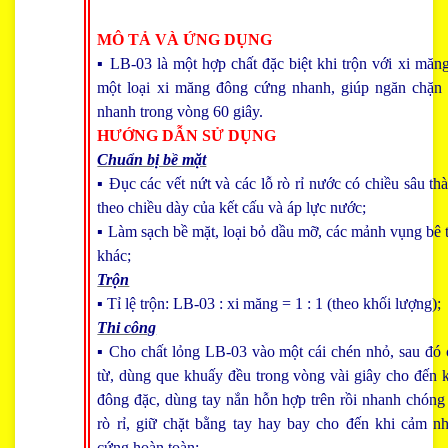
MÔ TẢ VÀ ỨNG DỤNG
▪ LB-03 là một hợp chất đặc biệt khi trộn với xi măng 
một loại xi măng đông cứng nhanh, giúp ngăn chặn 
nhanh trong vòng 60 giây.
HƯỚNG DẪN SỬ DỤNG
Chuẩn bị bề mặt
▪ Đục các vết nứt và các lỗ rò rỉ nước có chiều sâu t
theo chiều dày của kết cấu và áp lực nước;
▪ Làm sạch bề mặt, loại bỏ dầu mỡ, các mảnh vụng bê t
khác;
Trộn
▪ Tỉ lệ trộn: LB-03 : xi măng = 1 : 1 (theo khối lượng);
Thi công
▪ Cho chất lỏng LB-03 vào một cái chén nhỏ, sau đó 
từ, dùng que khuấy đều trong vòng vài giây cho đến 
đông đặc, dùng tay nắn hỗn hợp trên rồi nhanh chóng
rò rỉ, giữ chặt bằng tay hay bay cho đến khi cảm 
cứng hoàn toàn;